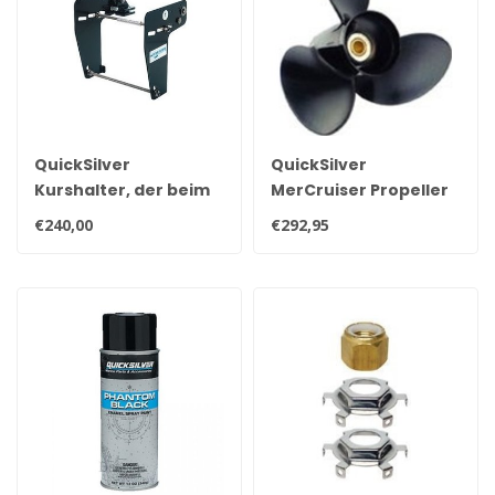
QuickSilver
QuickSilver
Kurshalter, der beim
MerCruiser Propeller
langsamen Segeln
original Black Max
€240,00
€292,95
sein Boot unter
Propeller 3 Blatt für
Kontrolle hat.
Alpha und Bravo
Hecks