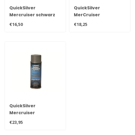
QuickSilver
QuickSilver
Mercruiser schwarz
MerCruiser
Sprühdose 400ml 92-
Propellermutternsatz
€16,50
€18,25
802878Q1
11-52707Q1
QuickSilver
Mercruiser
Grundierungsspraydose
€23,95
400ml 92-802878Q52