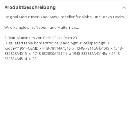
Produktbeschreibung
Original MerCruiser Black Max-Propeller für Alpha- und Bravo-Hecks.
Wird komplett mit Naben- und Mutternsatz
3-Blatt-Aluminium von Pitch 13 bis Pitch 23
< geliefert table border="0" cellpadding="0" cellspacing="0"
width="196">OEMD x P48-78114A4516 x 1348-78116A4515½ x 1548-
832828A4515 x 1748-832830A4514½ x 1948-832832A4514¼ x 2148-
832834A4514 x 23