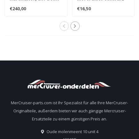
langsamen Segeln
Sprühdose 400ml 92-
€240,00
€16,50
sein Boot unter
802878Q1
Kontrolle hat.
MerCruiser-parts.com ist Ihr Spezialist für alle Ihre MerCruiser-
Originalteile, außerdem bieten wir auch gängige Mercruiser-
Ersatzteile zu einem günstigen Preis an.
Oude molenmeent 10 unit 4