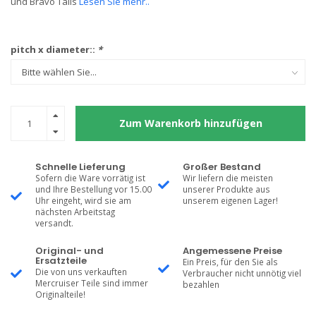
und Bravo Tails
Lesen Sie mehr..
pitch x diameter::
*
Zum Warenkorb hinzufügen
Schnelle Lieferung
Großer Bestand
Sofern die Ware vorrätig ist
Wir liefern die meisten
und Ihre Bestellung vor 15.00
unserer Produkte aus
Uhr eingeht, wird sie am
unserem eigenen Lager!
nächsten Arbeitstag
versandt.
Original- und
Angemessene Preise
Ersatzteile
Ein Preis, für den Sie als
Die von uns verkauften
Verbraucher nicht unnötig viel
Mercruiser Teile sind immer
bezahlen
Originalteile!