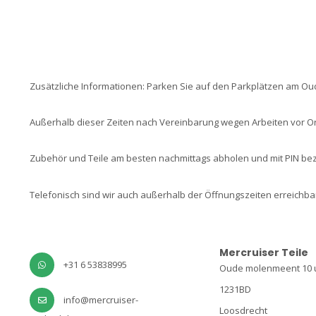
Zusätzliche Informationen: Parken Sie auf den Parkplätzen am Oud
Außerhalb dieser Zeiten nach Vereinbarung wegen Arbeiten vor Or
Zubehör und Teile am besten nachmittags abholen und mit PIN be
Telefonisch sind wir auch außerhalb der Öffnungszeiten erreichbar
Mercruiser Teile
+31 6 53838995
Oude molenmeent 10 u
1231BD
info@mercruiser-
Loosdrecht