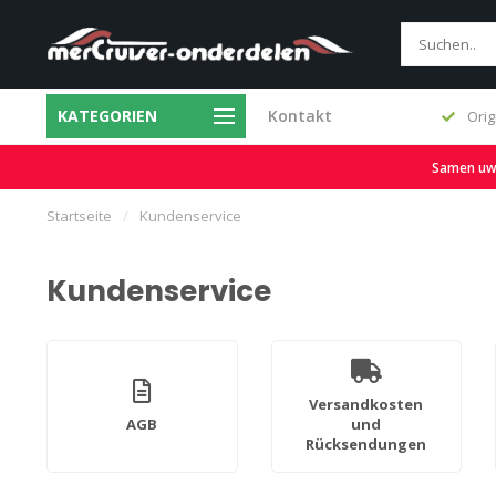
KATEGORIEN
Kontakt
Schnelle Lieferung und großer Vorrat
Orig
Samen uw b
Startseite
/
Kundenservice
Kundenservice
Versandkosten
AGB
und
Rücksendungen