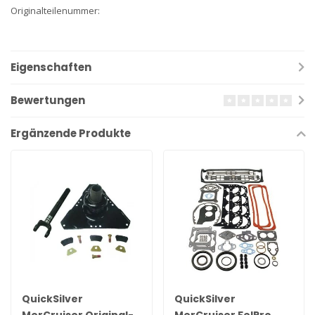
Originalteilenummer:
Eigenschaften
Bewertungen
Ergänzende Produkte
QuickSilver
QuickSilver
MerCruiser Original-
MerCruiser FelPro