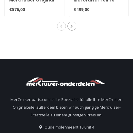
Motorkupplung
kompletter
€576,00
€499,00
18643A7
Motordichtsatz für
GM V8 5.0 und 5.7 Liter
Motoren
MerCruiser-parts.com ist Ihr Spezialist für alle Ihre MerCruiser-
Originalteile, außerdem bieten wir auch gängige Mercruiser-
Ersatzteile zu einem günstigen Preis an.
Oude molenmeent 10 unit 4