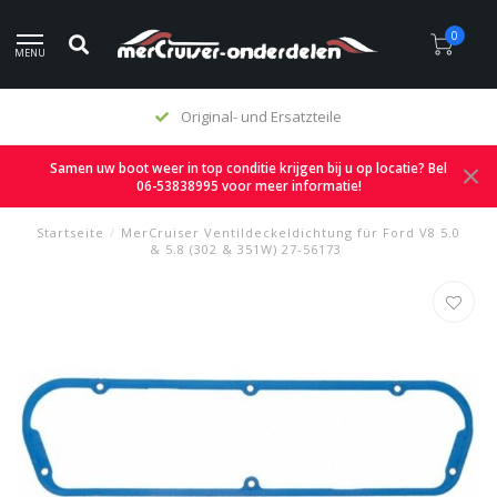
0
MENU
Original- und Ersatzteile
Samen uw boot weer in top conditie krijgen bij u op locatie? Bel
06-53838995 voor meer informatie!
Startseite
/
MerCruiser Ventildeckeldichtung für Ford V8 5.0
& 5.8 (302 & 351W) 27-56173