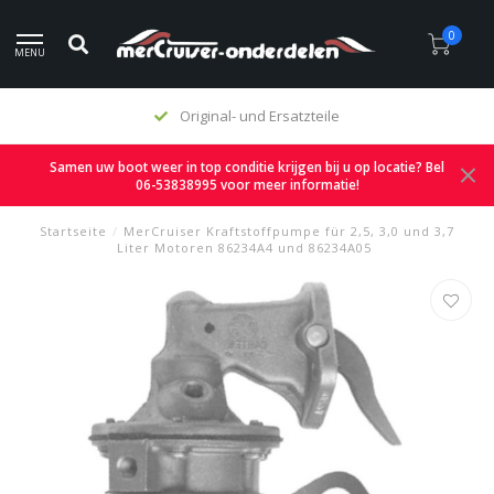
0
MENU
Original- und Ersatzteile
Samen uw boot weer in top conditie krijgen bij u op locatie? Bel
06-53838995 voor meer informatie!
Startseite
/
MerCruiser Kraftstoffpumpe für 2,5, 3,0 und 3,7
Liter Motoren 86234A4 und 86234A05