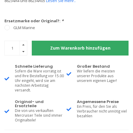
86234A4 und 86234A05
Lesen Sie mehr..
Ersatzmarke oder Original?:
*
GLM Marine
Zum Warenkorb hinzufügen
Schnelle Lieferung
Großer Bestand
Sofern die Ware vorrätig ist
Wir liefern die meisten
und Ihre Bestellung vor 15.00
unserer Produkte aus
Uhr eingeht, wird sie am
unserem eigenen Lager!
nächsten Arbeitstag
versandt.
Original- und
Angemessene Preise
Ersatzteile
Ein Preis, für den Sie als
Die von uns verkauften
Verbraucher nicht unnötig viel
Mercruiser Teile sind immer
bezahlen
Originalteile!