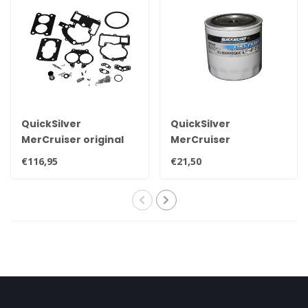
QuickSilver
QuickSilver
MerCruiser original
MerCruiser
Vergaser-
Kraftstoff- und
€116,95
€21,50
Reparatursatz
Wasserabscheiderfilter
Mercarb 3302-
35-802893Q01
804844002