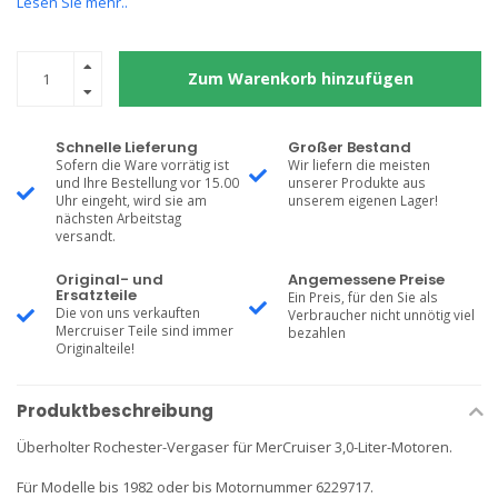
Lesen Sie mehr..
Zum Warenkorb hinzufügen
Schnelle Lieferung
Großer Bestand
Sofern die Ware vorrätig ist
Wir liefern die meisten
und Ihre Bestellung vor 15.00
unserer Produkte aus
Uhr eingeht, wird sie am
unserem eigenen Lager!
nächsten Arbeitstag
versandt.
Original- und
Angemessene Preise
Ersatzteile
Ein Preis, für den Sie als
Die von uns verkauften
Verbraucher nicht unnötig viel
Mercruiser Teile sind immer
bezahlen
Originalteile!
Produktbeschreibung
Überholter Rochester-Vergaser für MerCruiser 3,0-Liter-Motoren.
Für Modelle bis 1982 oder bis Motornummer 6229717.