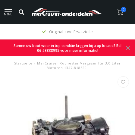
0
MENU
Original- und Ersatzteile
Samen uw boot weer in top conditie krijgen bij u op locatie? Bel
06-53838995 voor meer informatie!
Startseite
/
MerCruiser Rochester Vergaser für 3,0 Liter
Motoren 1347-818620