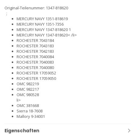
Original-Teilenummer: 1347-818620
;
MERCURY NAVY 1351-818619
MERCURY NAVY 1351-7356
MERCURY NAVY 1347-818620 1
MERCURY NAVY 1347-818620< /li>
ROCHESTER 7043184
ROCHESTER 7043183
ROCHESTER 7042183
ROCHESTER 7040084
ROCHESTER 7040083
ROCHESTER 7040080
ROCHESTER 17059052
ROCHESTER 17059050
OMC 982219
OMC 982217
OMC 980528
li>
OMC 381668
Sierra 18-7608
Mallory 9-34001
Eigenschaften