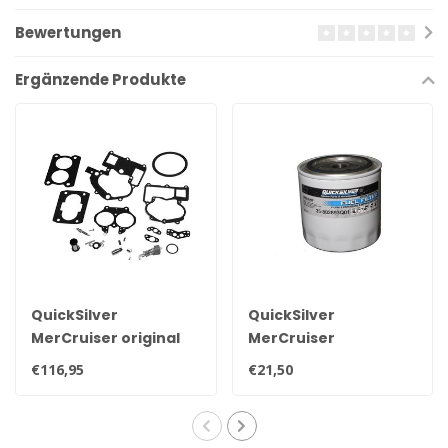
Bewertungen
Ergänzende Produkte
QuickSilver
QuickSilver
MerCruiser original
MerCruiser
Vergaser-
Kraftstoff- und
€116,95
€21,50
Reparatursatz
Wasserabscheiderfilter
Mercarb 3302-
35-802893Q01
804844002