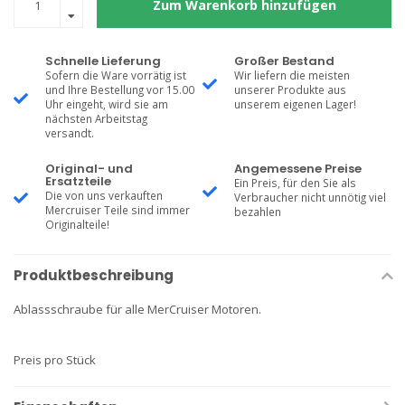
Zum Warenkorb hinzufügen
Schnelle Lieferung
Großer Bestand
Sofern die Ware vorrätig ist
Wir liefern die meisten
und Ihre Bestellung vor 15.00
unserer Produkte aus
Uhr eingeht, wird sie am
unserem eigenen Lager!
nächsten Arbeitstag
versandt.
Original- und
Angemessene Preise
Ersatzteile
Ein Preis, für den Sie als
Die von uns verkauften
Verbraucher nicht unnötig viel
Mercruiser Teile sind immer
bezahlen
Originalteile!
Produktbeschreibung
Ablassschraube für alle MerCruiser Motoren.
Preis pro Stück