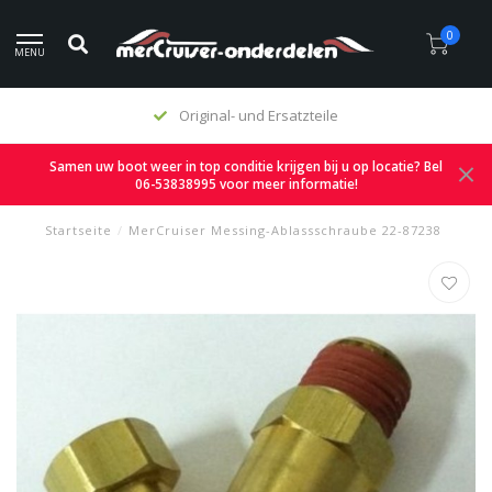
0
MENU
Original- und Ersatzteile
Samen uw boot weer in top conditie krijgen bij u op locatie? Bel
06-53838995 voor meer informatie!
Startseite
/
MerCruiser Messing-Ablassschraube 22-87238