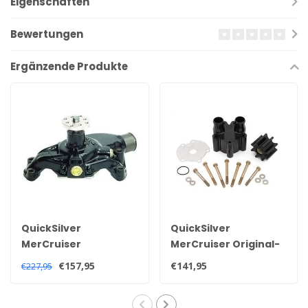
Eigenschaften
Bewertungen
Ergänzende Produkte
QuickSilver
QuickSilver
MerCruiser
MerCruiser Original-
Wasserpumpe für V6
Impeller-Kit mit
€157,95
€141,95
€227,95
und V8 Motoren
Pumpengehäuse für
8M0113734, 850399 1
Bravo-Heckteil 46-
807151A14