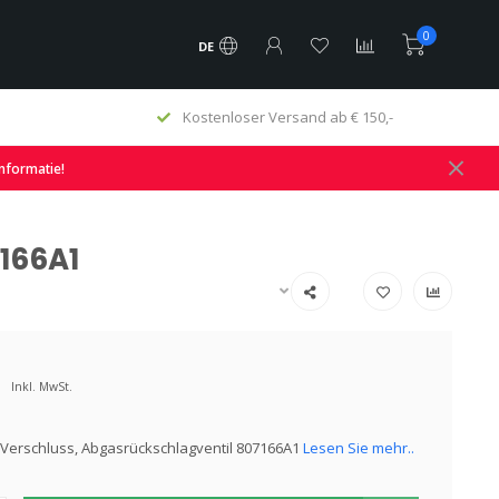
0
DE
Kostenloser Versand ab € 150,-
informatie!
7166A1
Inkl. MwSt.
Verschluss, Abgasrückschlagventil 807166A1
Lesen Sie mehr..