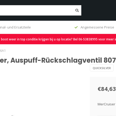
inal- und Ersatzteile
Angemessene Preise
oot weer in top conditie krijgen bij u op locatie? Bel 06-53838995 voor meer 
66A1
ber, Auspuff-Rückschlagventil 80
QUICKSILVER
€84,63
MerCruiser 