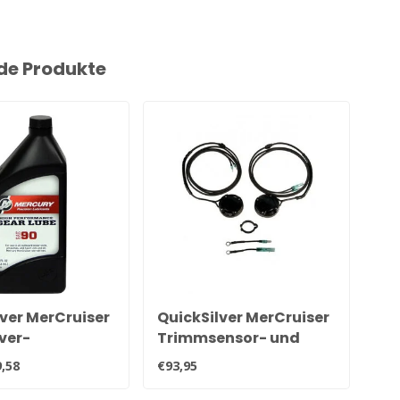
de Produkte
ver MerCruiser
QuickSilver MerCruiser
Qu
ver-
Trimmsensor- und
Qu
stungs-Hecköl
Gebersatz für alle
92
,58
€93,95
€20
064QB1
Alpha und Bravo
Heckteile 805320A03