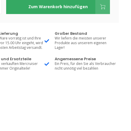
Zum Warenkorb hinzufügen
Lieferung
Großer Bestand
Ware vorrätig ist und Ihre
Wir liefern die meisten unserer
vor 15.00 Uhr eingeht, wird
Produkte aus unserem eigenen
sten Arbeitstag versandt.
Lager!
 und Ersatzteile
Angemessene Preise
 verkauften Mercruiser
Ein Preis, für den Sie als Verbraucher
mmer Originalteile!
nicht unnötig viel bezahlen