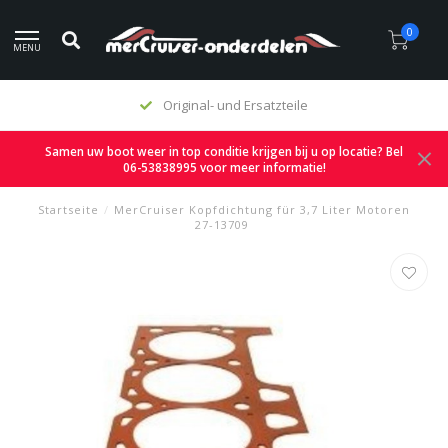
0
MENU
Original- und Ersatzteile
Samen uw boot weer in top conditie krijgen bij u op locatie? Bel
06-53838995 voor meer informatie!
Startseite
/
MerCruiser Kopfdichtung für 3,7 Liter Motoren
27-13709