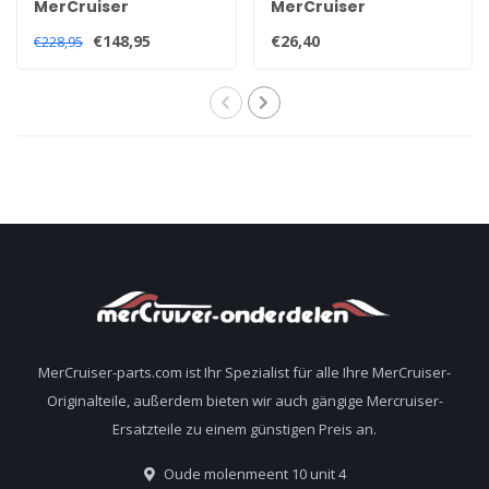
MerCruiser
MerCruiser
Kopfdichtungssatz
Ventildeckeldichtung
€148,95
€26,40
€228,95
für 2,5 und 3,0 Liter
für 2,5 und 3,0 Liter
Motoren
Motoren 27-851040
MerCruiser-parts.com ist Ihr Spezialist für alle Ihre MerCruiser-
Originalteile, außerdem bieten wir auch gängige Mercruiser-
Ersatzteile zu einem günstigen Preis an.
Oude molenmeent 10 unit 4