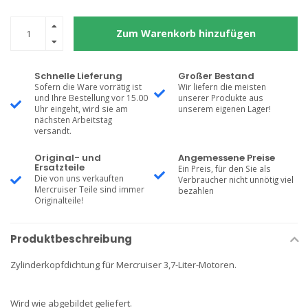
Zum Warenkorb hinzufügen
Schnelle Lieferung
Großer Bestand
Sofern die Ware vorrätig ist
Wir liefern die meisten
und Ihre Bestellung vor 15.00
unserer Produkte aus
Uhr eingeht, wird sie am
unserem eigenen Lager!
nächsten Arbeitstag
versandt.
Original- und
Angemessene Preise
Ersatzteile
Ein Preis, für den Sie als
Die von uns verkauften
Verbraucher nicht unnötig viel
Mercruiser Teile sind immer
bezahlen
Originalteile!
Produktbeschreibung
Zylinderkopfdichtung für Mercruiser 3,7-Liter-Motoren.
Wird wie abgebildet geliefert.