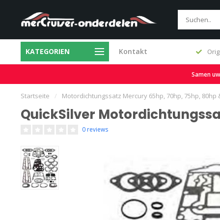
KATEGORIEN
Kontakt
Original- und Ersatzteile
Samen uw b
Startseite
/
Motordichtungssatz Mercury 65hp, 70hp, 75hp, 80hp 
QuickSilver Motordichtungssa
0 reviews