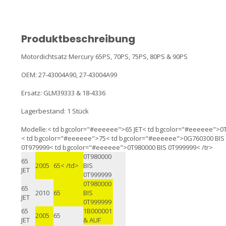
Produktbeschreibung
Motordichtsatz Mercury 65PS, 70PS, 75PS, 80PS & 90PS
OEM: 27-43004A90, 27-43004A99
Ersatz: GLM39333 & 18-4336
Lagerbestand: 1 Stück
Modelle:< td bgcolor="#eeeeee">65 JET< td bgcolor="#eeeeee">0
< td bgcolor="#eeeeee">75< td bgcolor="#eeeeee">0G760300 BIS
0T979999< td bgcolor="#eeeeee">0T980000 BIS 0T999999< /tr>
0T980000
65
2005
65< /td>
BIS
JET
0T999999
0T980000
65
2010
65
BIS
JET
0T999999
65
1B000001
2005
65
JET
& AUF