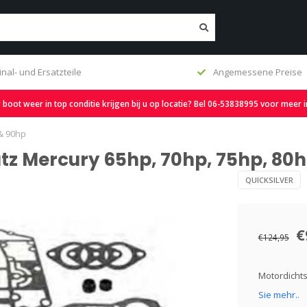
Angemessene Preise
Kostenloser Versan
oot weer in top conditie krijgen bij u op locatie? Bel 06-53838995 voor meer 
& 90hp
tz Mercury 65hp, 70hp, 75hp, 80
QUICKSILVER
€
€124,95
Motordichts
Sie mehr..