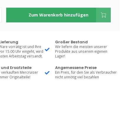
Zum Warenkorb hinzufügen
Lieferung
Großer Bestand
Ware vorrätig ist und Ihre
Wir liefern die meisten unserer
vor 15.00 Uhr eingeht, wird
Produkte aus unserem eigenen
sten Arbeitstag versandt.
Lager!
 und Ersatzteile
Angemessene Preise
 verkauften Mercruiser
Ein Preis, für den Sie als Verbraucher
mmer Originalteile!
nicht unnötig viel bezahlen