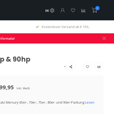
0
DE
d ab € 150,-
Schnelle Lieferung und großer Vorrat
informatie!
hp & 90hp
99,95
Inkl. MwSt.
atz Mercury 65er-, 70er-, 75er-, 80er- und 90er-Packung
Lesen