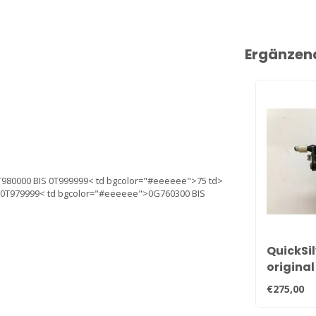
Ergänzen
T980000 BIS 0T999999< td bgcolor="#eeeeee">75 td>
 0T979999< td bgcolor="#eeeeee">0G760300 BIS
QuickSil
origina
30hp, 3
€275,00
Vergase