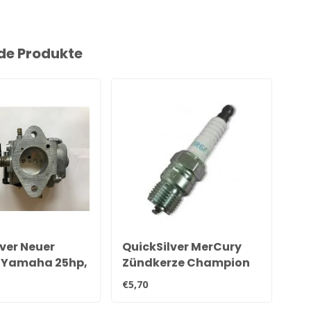
de Produkte
ver Neuer
QuickSilver MerCury
Qu
l Yamaha 25hp,
Zündkerze Champion
Or
5hp & 40hp
QL78YC
28
€5,70
€27
r