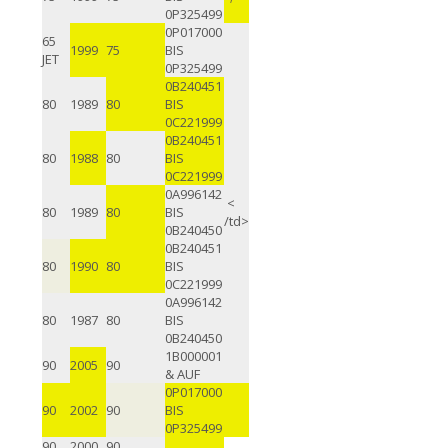
0P325499
0P017000
65
1999
75
BIS
JET
0P325499
0B240451
80
1989
80
BIS
0C221999
0B240451
80
1988
80
BIS
0C221999
0A996142
<
80
1989
80
BIS
/td>
0B240450
0B240451
80
1990
80
BIS
0C221999
0A996142
80
1987
80
BIS
0B240450
1B000001
90
2005
90
& AUF
0P017000
90
2002
90
BIS
0P325499
90
2000
90