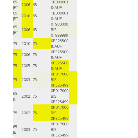
65
1B000001
2006
65
JET
& AUF
65
1B000001
2010
65
JET
& AUF
0T980000
65
2006
65
BIS
JET
0T999999
0P325500
75
2010
75
& AUF
0P325500
75
2006
75
& AUF
0P325500
75
2005
75
& AUF
0P017000
75
2003
75
BIS
0P325499
0P017000
65
2002
75
BIS
JET
0P325499
0P017000
75
2002
75
BIS
0P325499
0P017000
65
2003
75
BIS
JET
0P325499