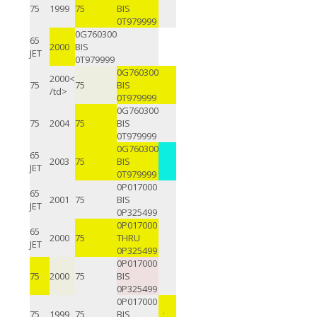
75
1999
75
BIS
0T979999
0G760300
65
2000
BIS
JET
0T979999
0G760300
2000<
75
75
BIS
/td>
0T979999
0G760300
75
2004
75
BIS
0T979999
0G760300
65
2003
75
BIS
JET
0T979999
0P017000
65
2001
75
BIS
JET
0P325499
0P017000
65
2000
75
THRU
JET
0P325499
0P017000
75
2000
75
BIS
0P325499
0P017000
75
1999
75
BIS
;