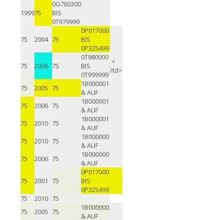
0G760300
1999
75
BIS
0T979999
0P017000
75
2004
75
BIS
0P325499
0T980000
<
75
2006
75
BIS
/td>
0T999999
1B000001
75
2005
75
& AUF
1B000001
75
2006
75
& AUF
1B000001
75
2010
75
& AUF
1B000000
75
2010
75
& AUF
1B000000
75
2006
75
& AUF
0P017000
75
2001
75
BIS
0P325499
75
2010
75
1B000000
75
2005
75
& AUF