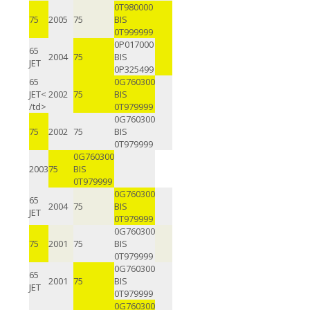
0T980000
75
2005
75
BIS
0T999999
0P017000
65
2004
75
BIS
JET
0P325499
65
0G760300
JET<
2002
75
BIS
/td>
0T979999
0G760300
75
2002
75
BIS
0T979999
0G760300
2003
75
BIS
0T979999
0G760300
65
2004
75
BIS
JET
0T979999
0G760300
75
2001
75
BIS
0T979999
0G760300
65
2001
75
BIS
JET
0T979999
0G760300