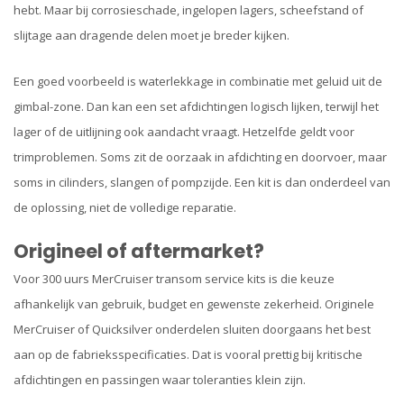
hebt. Maar bij corrosieschade, ingelopen lagers, scheefstand of
slijtage aan dragende delen moet je breder kijken.
Een goed voorbeeld is waterlekkage in combinatie met geluid uit de
gimbal-zone. Dan kan een set afdichtingen logisch lijken, terwijl het
lager of de uitlijning ook aandacht vraagt. Hetzelfde geldt voor
trimproblemen. Soms zit de oorzaak in afdichting en doorvoer, maar
soms in cilinders, slangen of pompzijde. Een kit is dan onderdeel van
de oplossing, niet de volledige reparatie.
Origineel of aftermarket?
Voor 300 uurs MerCruiser transom service kits is die keuze
afhankelijk van gebruik, budget en gewenste zekerheid. Originele
MerCruiser of Quicksilver onderdelen sluiten doorgaans het best
aan op de fabrieksspecificaties. Dat is vooral prettig bij kritische
afdichtingen en passingen waar toleranties klein zijn.