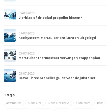
09-07-2026
Vierblad of drieblad propeller kiezen?
07-07-2026
Koelsysteem MerCruiser ontluchten uitgelegd
05-07-2026
MerCruiser thermostaat vervangen stappenplan
03-07-2026
Bravo Three propeller guide voor de juiste set
Tags
aftermarket
Alpha One
Alpha One Bravo
aluminium
boot