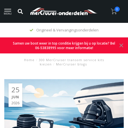
0
MENU
Origineel & Vervangingsonderdelen
Samen uw boot weer in top conditie krijgen bij u op locatie? Bel
06-53838995 voor meer informatie!
Home
/
300 MerCruiser transom service kits
kiezen
/
MerCruiser blogs
25
JUN
2026