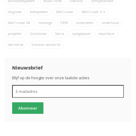
brandstofsysteem
Bravo Three
checklist
compatibiliteit
diagnose
koelsysteem
MerCruiser
MerCruiser 4.3
MerCruiser V8
montage
OEM
onderdelen
onderhoud
propeller
Quicksilver
Sierra
spiegelplaat
staartstuk
sterndrive
transom service kit
Nieuwsbrief
Blijf op de hoogte over onze laatste acties
Abonneer