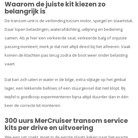
Waarom de juiste kit kiezen zo
belangrijk is
De transom unit is de verbinding tussen motor, spiegel en staartstuk.
Daar lopen belastingen, waterafdichting, uitlijning en bediening
samen. Als je hier een verkeerde seal, verkeerde balg of onjuiste
passing monteert, merk je dat niet altijd direct bij het afmeren. Vaak
komen de klachten pas terug zodra de boot weer onder belasting
vaart.
Dat kan zich uiten in water in de bilge, extra slijtage op het gimbal
lager, een lekkende bellows of een stuurgevoel dat niet klopt. Bij
twijfel is goedkoop experimenteren bijna altijd duurder dan in één
keer de correcte kit monteren.
300 uurs MerCruiser transom service
kits per drive en uitvoering
Wie een set zoekt, moet in de eerste plaats kijken naar het exacte