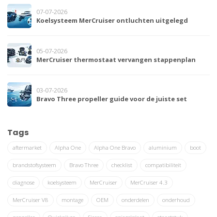
07-07-2026
Koelsysteem MerCruiser ontluchten uitgelegd
05-07-2026
MerCruiser thermostaat vervangen stappenplan
03-07-2026
Bravo Three propeller guide voor de juiste set
Tags
aftermarket
Alpha One
Alpha One Bravo
aluminium
boot
brandstofsysteem
Bravo Three
checklist
compatibiliteit
diagnose
koelsysteem
MerCruiser
MerCruiser 4.3
MerCruiser V8
montage
OEM
onderdelen
onderhoud