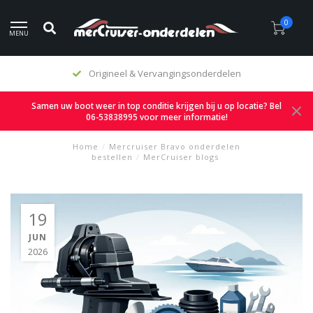
0
MENU
Eerlijke prijzen
Samen uw boot weer in top conditie krijgen bij u op locatie? Bel
06-53838995 voor meer informatie!
Home
/
Mercruiser Bravo onderdelen
bestellen
/
MerCruiser blogs
19
JUN
2026