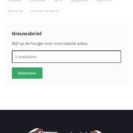
propeller
Quicksilver
Sierra
spiegelplaat
staartstuk
sterndrive
transom service kit
Nieuwsbrief
Blijf op de hoogte over onze laatste acties
Abonneer