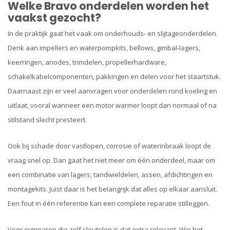
Welke Bravo onderdelen worden het
vaakst gezocht?
In de praktijk gaat het vaak om onderhouds- en slijtageonderdelen.
Denk aan impellers en waterpompkits, bellows, gimbal-lagers,
keerringen, anodes, trimdelen, propellerhardware,
schakelkabelcomponenten, pakkingen en delen voor het staartstuk.
Daarnaast zijn er veel aanvragen voor onderdelen rond koeling en
uitlaat, vooral wanneer een motor warmer loopt dan normaal of na
stilstand slecht presteert.
Ook bij schade door vastlopen, corrosie of waterinbraak loopt de
vraag snel op. Dan gaat het niet meer om één onderdeel, maar om
een combinatie van lagers, tandwieldelen, assen, afdichtingen en
montagekits. Juist daar is het belangrijk dat alles op elkaar aansluit.
Een fout in één referentie kan een complete reparatie stilleggen.
Voor eigenaren die zelf sleutelen is dat extra relevant. Wie het