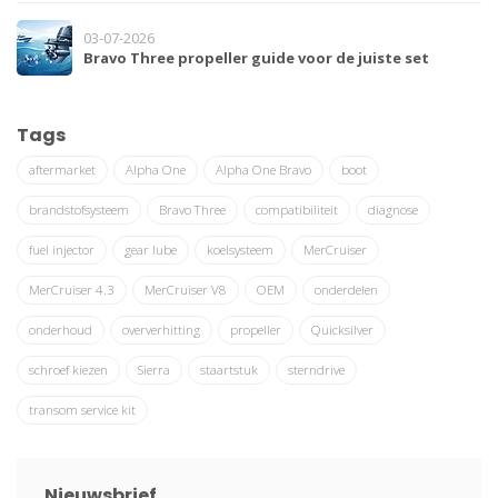
03-07-2026
Bravo Three propeller guide voor de juiste set
Tags
aftermarket
Alpha One
Alpha One Bravo
boot
brandstofsysteem
Bravo Three
compatibiliteit
diagnose
fuel injector
gear lube
koelsysteem
MerCruiser
MerCruiser 4.3
MerCruiser V8
OEM
onderdelen
onderhoud
oververhitting
propeller
Quicksilver
schroef kiezen
Sierra
staartstuk
sterndrive
transom service kit
Nieuwsbrief