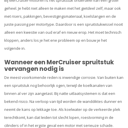
Bij MerCruiser-motoren is het spruitstuk onderdeel van een groter
geheel. Je hebt niet alleen te maken met het gietdeel zelf, maar ook
met risers, pakkingen, bevestigingsmateriaal, koelslangen en de
juiste passing per motortype. Daardoor is een spruitstukwissel nooit
alleen een kwestie van oud eraf en nieuw erop. Het moet technisch
kloppen, anders los je het ene probleem op en bouw je het
volgende in.
Wanneer een MerCruiser spruitstuk
vervangen nodig is
De meest voorkomende reden is inwendige corrosie. Van buiten kan
een spruitstuk nog behoorlijk ogen, terwijl de koelkanalen van
binnen al ver zijn aangetast. Bij natte uitlaatsystemen is dat een
bekend risico. Na verloop van tijd worden de wanddiktes dunner en
neemt de kans op lekkage toe. Als koelwater op de verkeerde plek
terechtkomt, kan dat leiden tot slecht lopen, roestvorming in de
cilinders of in het ergste geval een motor met serieuze schade.