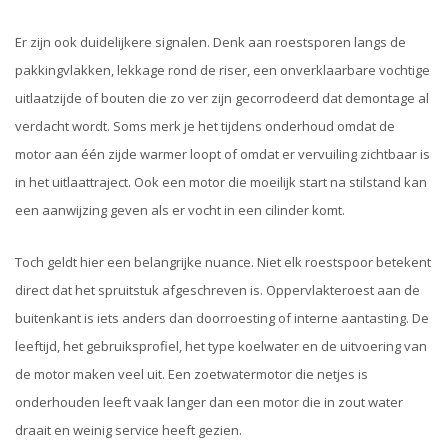
Er zijn ook duidelijkere signalen. Denk aan roestsporen langs de
pakkingvlakken, lekkage rond de riser, een onverklaarbare vochtige
uitlaatzijde of bouten die zo ver zijn gecorrodeerd dat demontage al
verdacht wordt. Soms merk je het tijdens onderhoud omdat de
motor aan één zijde warmer loopt of omdat er vervuiling zichtbaar is
in het uitlaattraject. Ook een motor die moeilijk start na stilstand kan
een aanwijzing geven als er vocht in een cilinder komt.
Toch geldt hier een belangrijke nuance. Niet elk roestspoor betekent
direct dat het spruitstuk afgeschreven is. Oppervlakteroest aan de
buitenkant is iets anders dan doorroesting of interne aantasting. De
leeftijd, het gebruiksprofiel, het type koelwater en de uitvoering van
de motor maken veel uit. Een zoetwatermotor die netjes is
onderhouden leeft vaak langer dan een motor die in zout water
draait en weinig service heeft gezien.