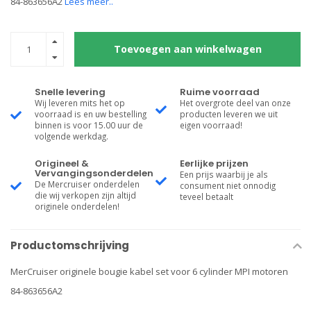
84-863656A2
Lees meer..
Toevoegen aan winkelwagen
Snelle levering
Ruime voorraad
Wij leveren mits het op
Het overgrote deel van onze
voorraad is en uw bestelling
producten leveren we uit
binnen is voor 15.00 uur de
eigen voorraad!
volgende werkdag.
Origineel &
Eerlijke prijzen
Vervangingsonderdelen
Een prijs waarbij je als
De Mercruiser onderdelen
consument niet onnodig
die wij verkopen zijn altijd
teveel betaalt
originele onderdelen!
Productomschrijving
MerCruiser originele bougie kabel set voor 6 cylinder MPI motoren
84-863656A2