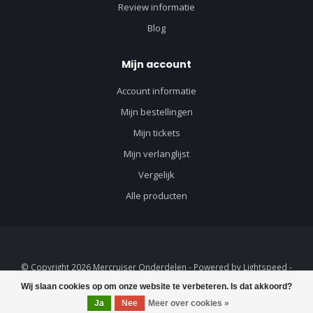
Review informatie
Blog
Mijn account
Account informatie
Mijn bestellingen
Mijn tickets
Mijn verlanglijst
Vergelijk
Alle producten
© Copyright 2026 Mercruiser Onderdelen - Powered by
Lightspeed
-
Lightspeed design
by
Dyvelopment
Wij slaan cookies op om onze website te verbeteren. Is dat akkoord?
Ja
Nee
Meer over cookies »