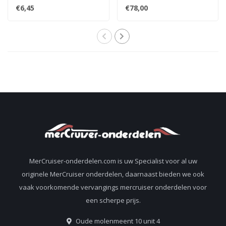
NGK BPR6EFS 33-
voor contactpunten
€6,45
€78,00
816336Q
ontsteking
898253T24
MerCruiser-onderdelen.com is uw Specialist voor al uw
originele MerCruiser onderdelen, daarnaast bieden we ook
vaak voorkomende vervangings mercruiser onderdelen voor
een scherpe prijs.
Oude molenmeent 10 unit 4