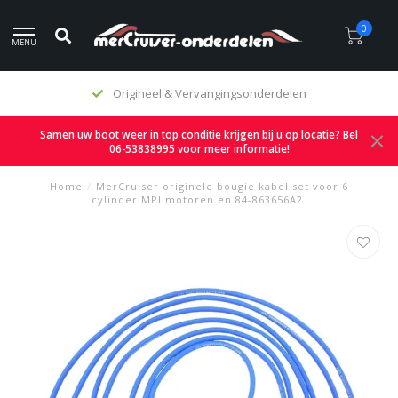
0
MENU
gineel & Vervangingsonderdelen
Samen uw boot weer in top conditie krijgen bij u op locatie? Bel
06-53838995 voor meer informatie!
Home
/
MerCruiser originele bougie kabel set voor 6
cylinder MPI motoren en 84-863656A2