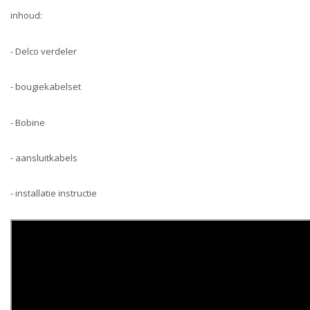
inhoud:
- Delco verdeler
- bougiekabelset
- Bobine
- aansluitkabels
- installatie instructie