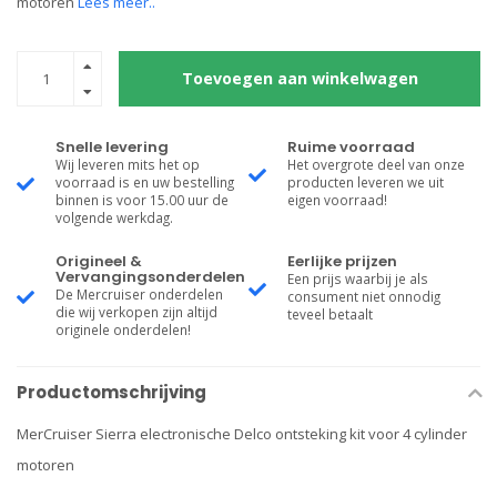
motoren
Lees meer..
Toevoegen aan winkelwagen
Snelle levering
Ruime voorraad
Wij leveren mits het op
Het overgrote deel van onze
voorraad is en uw bestelling
producten leveren we uit
binnen is voor 15.00 uur de
eigen voorraad!
volgende werkdag.
Origineel &
Eerlijke prijzen
Vervangingsonderdelen
Een prijs waarbij je als
De Mercruiser onderdelen
consument niet onnodig
die wij verkopen zijn altijd
teveel betaalt
originele onderdelen!
Productomschrijving
MerCruiser Sierra electronische Delco ontsteking kit voor 4 cylinder
motoren