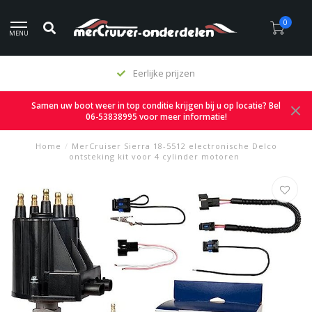
0
MENU
Eerlijke prijzen
Samen uw boot weer in top conditie krijgen bij u op locatie? Bel
06-53838995 voor meer informatie!
Home
/
MerCruiser Sierra 18-5512 electronische Delco
ontsteking kit voor 4 cylinder motoren