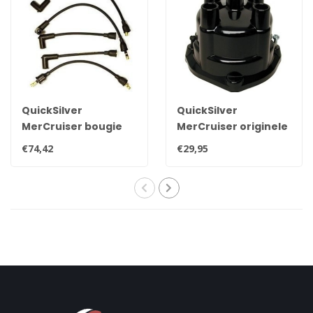
QuickSilver
QuickSilver
MerCruiser bougie
MerCruiser originele
kabel set voor 4
verdeelkap Delco
€74,42
€29,95
cylinder motoren
voor 4 cylinder
84-816761Q5
motoren 393-9459Q1