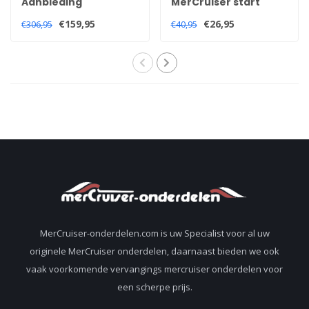
Aanbieding
MerCruiser start
!!!MerCruiser
relais 89-96054T
€159,95
€26,95
€306,95
€40,95
startmotor 50-
863007A1
MerCruiser-onderdelen.com is uw Specialist voor al uw
originele MerCruiser onderdelen, daarnaast bieden we ook
vaak voorkomende vervangings mercruiser onderdelen voor
een scherpe prijs.