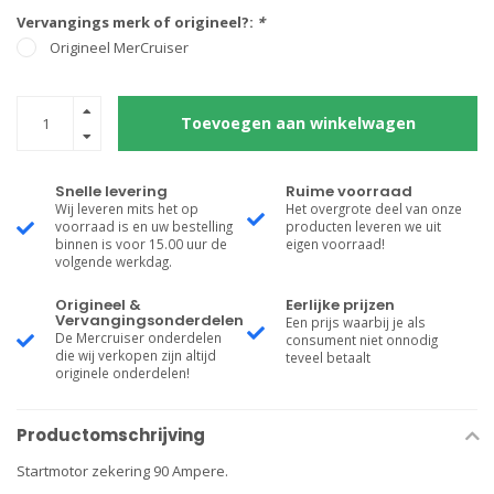
Vervangings merk of origineel?:
*
Origineel MerCruiser
Toevoegen aan winkelwagen
Snelle levering
Ruime voorraad
Wij leveren mits het op
Het overgrote deel van onze
voorraad is en uw bestelling
producten leveren we uit
binnen is voor 15.00 uur de
eigen voorraad!
volgende werkdag.
Origineel &
Eerlijke prijzen
Vervangingsonderdelen
Een prijs waarbij je als
De Mercruiser onderdelen
consument niet onnodig
die wij verkopen zijn altijd
teveel betaalt
originele onderdelen!
Productomschrijving
Startmotor zekering 90 Ampere.