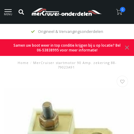
0
MENU
Origineel & Vervangingsonderdelen
Samen uw boot weer in top conditie krijgen bij u op locatie? Bel
06-53838995 voor meer informatie!
Home
/
MerCruiser startmotor 90 Amp. zekering 88-
79023A91