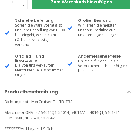
Zum Warenkorb hinzufügen
Schnelle Lieferung
Großer Bestand
Sofern die Ware vorrätig ist
Wir liefern die meisten
und Ihre Bestellung vor 15.00
unserer Produkte aus
Uhr eingeht, wird sie am
unserem eigenen Lager!
nächsten Arbeitstag
versandt.
Original- und
Angemessene Preise
Ersatzteile
Ein Preis, für den Sie als
Die von uns verkauften
Verbraucher nicht unnötig viel
Mercruiser Teile sind immer
bezahlen
Originalteile!
Produktbeschreibung
Dichtungssatz MerCruiser EH, TR, TRS
Mercruiser OEM: 27-54014Q1, 54014, 54014A1, 54014Q1, 54014T1
GLM39600, 18-2620, 18-2847
?????????Auf Lager: 1 Stück