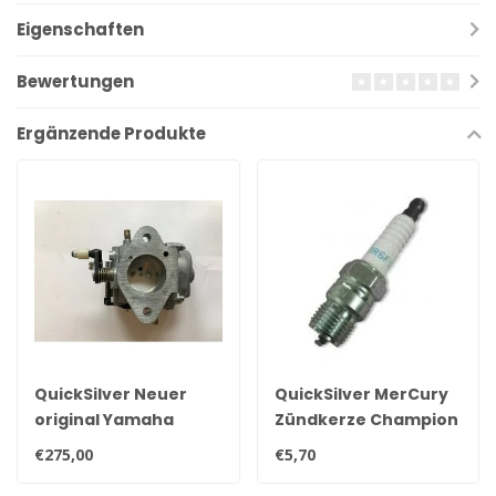
Eigenschaften
Bewertungen
Ergänzende Produkte
QuickSilver Neuer
QuickSilver MerCury
original Yamaha
Zündkerze Champion
25hp, 30hp, 35hp &
QL78YC
€275,00
€5,70
40hp Vergaser