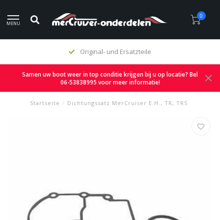
0
MENU
Original- und Ersatzteile
Samen uw boot weer in top conditie krijgen bij u op locatie? Bel
06-53838995 voor meer informatie!
Startseite
/
Dichtungssatz MerCruiser E.H., TR, TRS