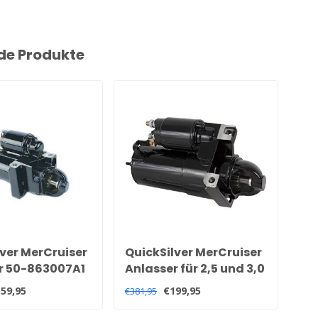
de Produkte
ver MerCruiser
QuickSilver MerCruiser
Qu
r 50-863007A1
Anlasser für 2,5 und 3,0
An
Liter Motoren 50-
96
59,95
€199,95
€381,95
€40,
806965A4