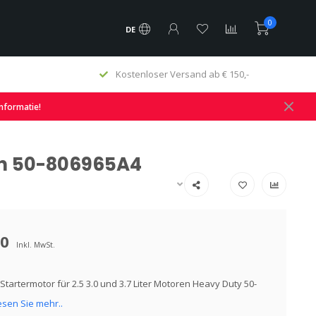
0
DE
Kostenloser Versand ab € 150,-
informatie!
ren 50-806965A4
00
Inkl. MwSt.
Startermotor für 2.5 3.0 und 3.7 Liter Motoren Heavy Duty 50-
esen Sie mehr..