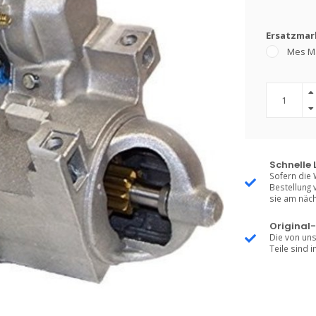
Ersatzmark
Mes M
Schnelle 
Sofern die 
Bestellung 
sie am näch
Original-
Die von uns
Teile sind i