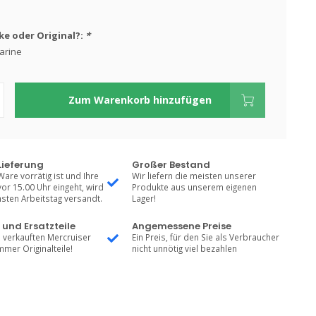
e oder Original?:
*
arine
Zum Warenkorb hinzufügen
Lieferung
Großer Bestand
Ware vorrätig ist und Ihre
Wir liefern die meisten unserer
vor 15.00 Uhr eingeht, wird
Produkte aus unserem eigenen
sten Arbeitstag versandt.
Lager!
 und Ersatzteile
Angemessene Preise
 verkauften Mercruiser
Ein Preis, für den Sie als Verbraucher
mmer Originalteile!
nicht unnötig viel bezahlen