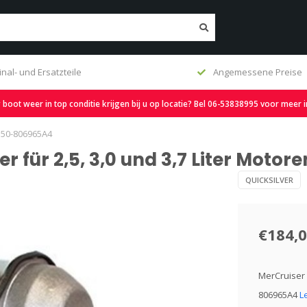
inal- und Ersatzteile
Angemessene Preise
oot weer in top conditie krijgen bij u op locatie? Bel 06-53838995 voor meer 
n 50-806965A4
r für 2,5, 3,0 und 3,7 Liter Moto
QUICKSILVER
€184,
MerCruiser 
806965A4
L