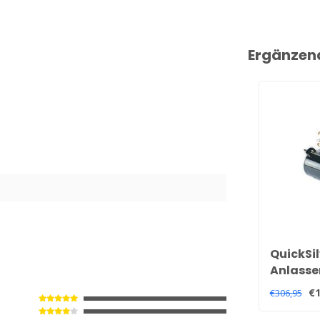
Ergänzen
QuickSil
Anlasse
€1
€306,95