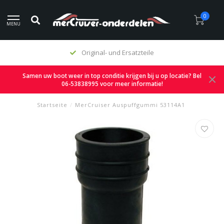
0
MENU
Original- und Ersatzteile
Samen uw boot weer in top conditie krijgen bij u op locatie? Bel
06-53838995 voor meer informatie!
Startseite
/
MerCruiser Auspuffgummi 53114A1