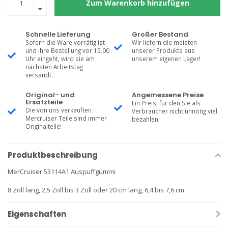
Zum Warenkorb hinzufügen
Schnelle Lieferung
Großer Bestand
Sofern die Ware vorrätig ist
Wir liefern die meisten
und Ihre Bestellung vor 15.00
unserer Produkte aus
Uhr eingeht, wird sie am
unserem eigenen Lager!
nächsten Arbeitstag
versandt.
Original- und
Angemessene Preise
Ersatzteile
Ein Preis, für den Sie als
Die von uns verkauften
Verbraucher nicht unnötig viel
Mercruiser Teile sind immer
bezahlen
Originalteile!
Produktbeschreibung
MerCruiser 53114A1 Auspuffgummi
8 Zoll lang, 2,5 Zoll bis 3 Zoll oder 20 cm lang, 6,4 bis 7,6 cm
Eigenschaften