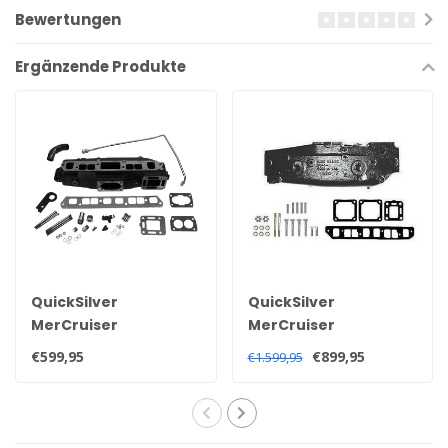
Bewertungen
Ergänzende Produkte
QuickSilver
QuickSilver
MerCruiser
MerCruiser
Auspuffkrümmer für
Auspuffkrümmer für
€599,95
€899,95
€1.599,95
3.0 Liter 181 CID 140HP
3,0 Liter Motoren
1990+ Motoren
1968-1982 96705A1
860235A03