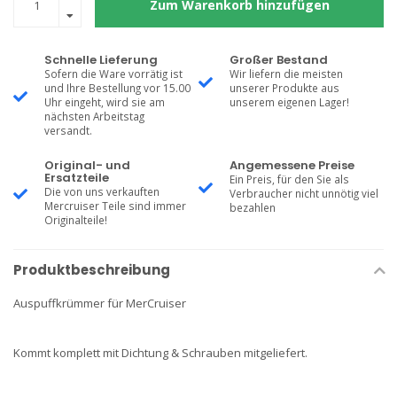
Zum Warenkorb hinzufügen
Schnelle Lieferung
Großer Bestand
Sofern die Ware vorrätig ist
Wir liefern die meisten
und Ihre Bestellung vor 15.00
unserer Produkte aus
Uhr eingeht, wird sie am
unserem eigenen Lager!
nächsten Arbeitstag
versandt.
Original- und
Angemessene Preise
Ersatzteile
Ein Preis, für den Sie als
Die von uns verkauften
Verbraucher nicht unnötig viel
Mercruiser Teile sind immer
bezahlen
Originalteile!
Produktbeschreibung
Auspuffkrümmer für MerCruiser
Kommt komplett mit Dichtung & Schrauben mitgeliefert.