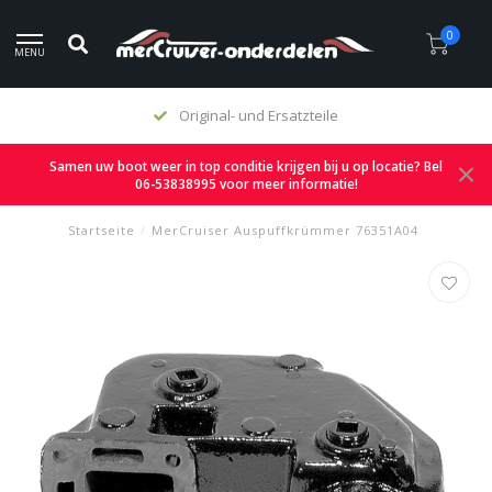
0
MENU
Original- und Ersatzteile
Samen uw boot weer in top conditie krijgen bij u op locatie? Bel
06-53838995 voor meer informatie!
Startseite
/
MerCruiser Auspuffkrümmer 76351A04