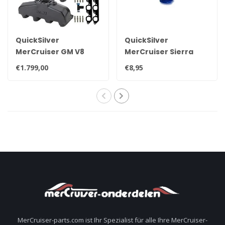
QuickSilver
QuickSilver
MerCruiser GM V8
MerCruiser Sierra
Auspuffkrümmer
Ablassschraube 22-
€1.799,00
€8,95
Satz für 7.4L
806608A02 8M0119211
MerCruiser-parts.com ist Ihr Spezialist für alle Ihre MerCruiser-