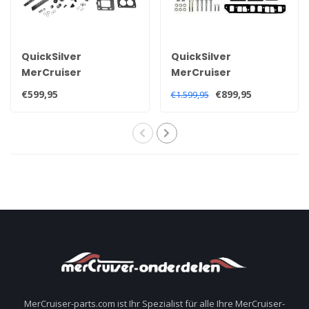
QuickSilver
QuickSilver
MerCruiser
MerCruiser
Auspuffkrümmer für
Auspuffkrümmer für
€599,95
€899,95
€1.599,95
3.0 Liter 181 CID 140HP
3,0 Liter Motoren
1990+ Motoren
1968-1982 96705A1
860235A03
MerCruiser-parts.com ist Ihr Spezialist für alle Ihre MerCruiser-