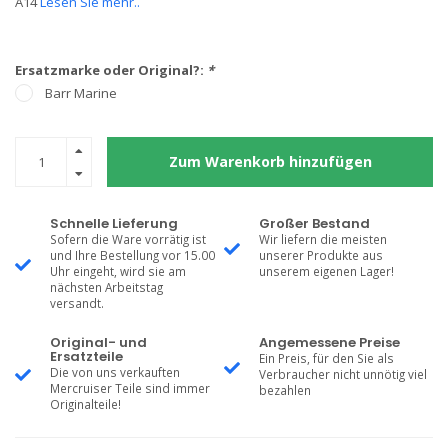
A14
Lesen Sie mehr..
Ersatzmarke oder Original?:
*
Barr Marine
Zum Warenkorb hinzufügen
Schnelle Lieferung
Großer Bestand
Sofern die Ware vorrätig ist
Wir liefern die meisten
und Ihre Bestellung vor 15.00
unserer Produkte aus
Uhr eingeht, wird sie am
unserem eigenen Lager!
nächsten Arbeitstag
versandt.
Original- und
Angemessene Preise
Ersatzteile
Ein Preis, für den Sie als
Die von uns verkauften
Verbraucher nicht unnötig viel
Mercruiser Teile sind immer
bezahlen
Originalteile!