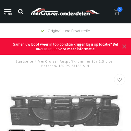
0
MENU
Original- und Ersatzteile
Samen uw boot weer in top conditie krijgen bij u op locatie? Bel
06-53838995 voor meer informatie!
Startseite
/
MerCruiser Auspuffkrümmer für 2,5-Liter-
Motoren, 120 PS 63122 A14