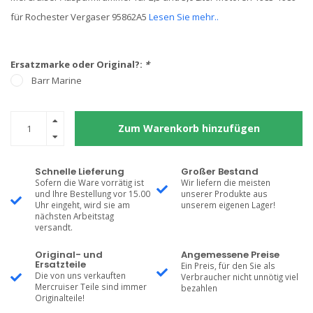
für Rochester Vergaser 95862A5
Lesen Sie mehr..
Ersatzmarke oder Original?:
*
Barr Marine
Zum Warenkorb hinzufügen
Schnelle Lieferung
Großer Bestand
Sofern die Ware vorrätig ist
Wir liefern die meisten
und Ihre Bestellung vor 15.00
unserer Produkte aus
Uhr eingeht, wird sie am
unserem eigenen Lager!
nächsten Arbeitstag
versandt.
Original- und
Angemessene Preise
Ersatzteile
Ein Preis, für den Sie als
Die von uns verkauften
Verbraucher nicht unnötig viel
Mercruiser Teile sind immer
bezahlen
Originalteile!