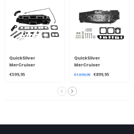
QuickSilver
QuickSilver
MerCruiser
MerCruiser
Auspuffkrümmer für
Auspuffkrümmer für
€599,95
€899,95
€1.599,95
3.0 Liter 181 CID 140HP
3,0 Liter Motoren
1990+ Motoren
1968-1982 96705A1
860235A03