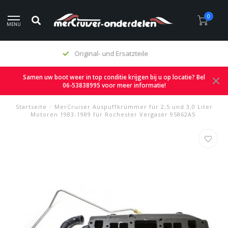
0
MENU
Angemessene Preise
Samen uw boot weer in top conditie krijgen bij u op locatie? Bel
06-53838995 voor meer informatie!
Startseite
/
MerCruiser Auspuffkrümmer für 2,5 und 3,0 Liter
Motoren 1983-1989 für Rochester Vergaser 95862A5