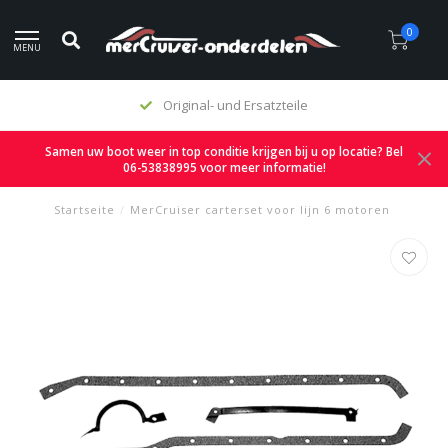
0
MENU
Angemessene Preise
Samen uw boot weer in top conditie krijgen bij u op locatie? Bel
06-53838995 voor meer informatie!
Startseite
/
MerCruiser carterset voor lijn 6 motoren