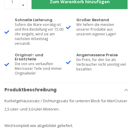
Zum Warenkorb hinzufügen
Schnelle Lieferung
Großer Bestand
Sofern die Ware vorrätig ist
Wir liefern die meisten
und Ihre Bestellung vor 15.00
unserer Produkte aus
Uhr eingeht, wird sie am
unserem eigenen Lager!
nächsten Arbeitstag
versandt.
Original- und
Angemessene Preise
Ersatzteile
Ein Preis, für den Sie als
Die von uns verkauften
Verbraucher nicht unnötig viel
Mercruiser Teile sind immer
bezahlen
Originalteile!
Produktbeschreibung
Kurbelgehäusesatz / Dichtungssatz für unteren Block für MerCruiser
2,5-Liter- und 3,0-Liter-Motoren.
Wird komplett wie abgebildet geliefert.