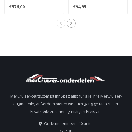
Motorkupplung
Motorlagergummis
€576,00
€94,95
18643A7
99297A1 8M0103028
MerCruiser-parts.com ist Ihr Spezialist für alle Ihre MerCruiser-
Originalteile, außerdem bieten wir auch gängige Mercruiser-
Ersatzteile zu einem günstigen Preis an.
Oude molenmeent 10 unit 4
1231BD