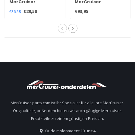
MerCruiser
MerCruiser
Quicksilver-
Trimmsensor- und
€29,58
€93,95
€36,58
Hochleistungs-
Gebersatz für alle
Hecköl 92-858064QB1
Alpha und Bravo
Heckteile 805320A03
MerCruiser-parts.com ist Ihr Spezialist für alle Ihre MerCruiser-
Originalteile, außerdem bieten wir auch gängige Mercruiser-
Ersatzteile zu einem günstigen Preis an.
Oude molenmeent 10 unit 4