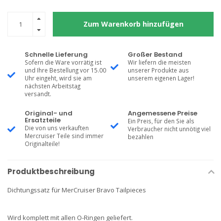
Zum Warenkorb hinzufügen
Schnelle Lieferung
Großer Bestand
Sofern die Ware vorrätig ist
Wir liefern die meisten
und Ihre Bestellung vor 15.00
unserer Produkte aus
Uhr eingeht, wird sie am
unserem eigenen Lager!
nächsten Arbeitstag
versandt.
Original- und
Angemessene Preise
Ersatzteile
Ein Preis, für den Sie als
Die von uns verkauften
Verbraucher nicht unnötig viel
Mercruiser Teile sind immer
bezahlen
Originalteile!
Produktbeschreibung
Dichtungssatz für MerCruiser Bravo Tailpieces
Wird komplett mit allen O-Ringen geliefert.