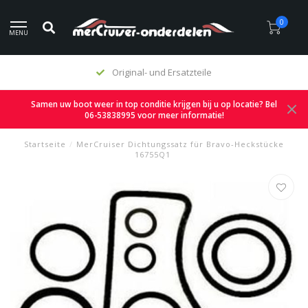
0
MENU
Original- und Ersatzteile
Samen uw boot weer in top conditie krijgen bij u op locatie? Bel
06-53838995 voor meer informatie!
Startseite
/
MerCruiser Dichtungssatz für Bravo-Heckstücke
16755Q1