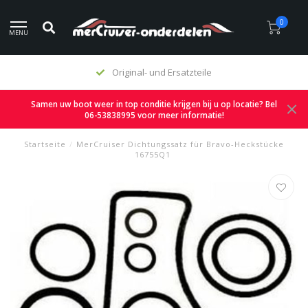
0
MENU
Original- und Ersatzteile
Samen uw boot weer in top conditie krijgen bij u op locatie? Bel
06-53838995 voor meer informatie!
Startseite
/
MerCruiser Dichtungssatz für Bravo-Heckstücke
16755Q1