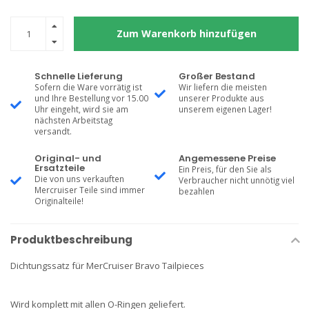
Zum Warenkorb hinzufügen
Schnelle Lieferung
Großer Bestand
Sofern die Ware vorrätig ist
Wir liefern die meisten
und Ihre Bestellung vor 15.00
unserer Produkte aus
Uhr eingeht, wird sie am
unserem eigenen Lager!
nächsten Arbeitstag
versandt.
Original- und
Angemessene Preise
Ersatzteile
Ein Preis, für den Sie als
Die von uns verkauften
Verbraucher nicht unnötig viel
Mercruiser Teile sind immer
bezahlen
Originalteile!
Produktbeschreibung
Dichtungssatz für MerCruiser Bravo Tailpieces
Wird komplett mit allen O-Ringen geliefert.