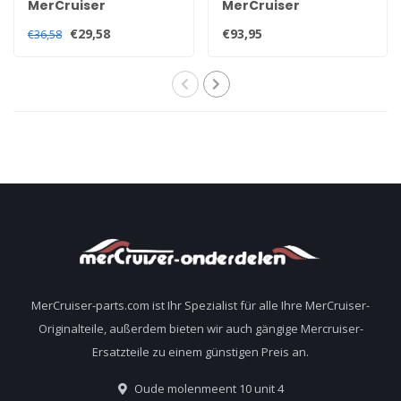
MerCruiser
MerCruiser
Quicksilver-
Trimmsensor- und
€29,58
€93,95
€36,58
Hochleistungs-
Gebersatz für alle
Hecköl 92-858064QB1
Alpha und Bravo
Heckteile 805320A03
MerCruiser-parts.com ist Ihr Spezialist für alle Ihre MerCruiser-
Originalteile, außerdem bieten wir auch gängige Mercruiser-
Ersatzteile zu einem günstigen Preis an.
Oude molenmeent 10 unit 4