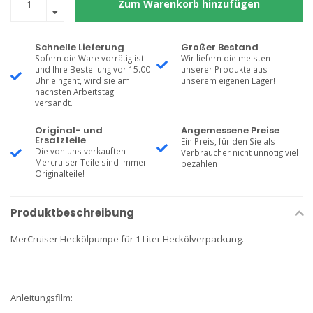
Zum Warenkorb hinzufügen
Schnelle Lieferung
Großer Bestand
Sofern die Ware vorrätig ist
Wir liefern die meisten
und Ihre Bestellung vor 15.00
unserer Produkte aus
Uhr eingeht, wird sie am
unserem eigenen Lager!
nächsten Arbeitstag
versandt.
Original- und
Angemessene Preise
Ersatzteile
Ein Preis, für den Sie als
Die von uns verkauften
Verbraucher nicht unnötig viel
Mercruiser Teile sind immer
bezahlen
Originalteile!
Produktbeschreibung
MerCruiser Heckölpumpe für 1 Liter Heckölverpackung.
Anleitungsfilm: