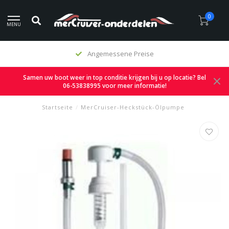
0
MENU
Angemessene Preise
Samen uw boot weer in top conditie krijgen bij u op locatie? Bel
06-53838995 voor meer informatie!
Startseite
/
MerCruiser-Heckstück-Ölpumpe