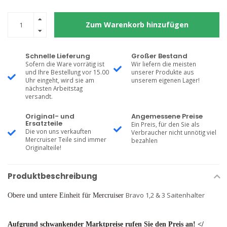
Zum Warenkorb hinzufügen
Schnelle Lieferung
Großer Bestand
Sofern die Ware vorrätig ist
Wir liefern die meisten
und Ihre Bestellung vor 15.00
unserer Produkte aus
Uhr eingeht, wird sie am
unserem eigenen Lager!
nächsten Arbeitstag
versandt.
Original- und
Angemessene Preise
Ersatzteile
Ein Preis, für den Sie als
Die von uns verkauften
Verbraucher nicht unnötig viel
Mercruiser Teile sind immer
bezahlen
Originalteile!
Produktbeschreibung
Bravo 1,2 & 3 Saitenhalter
Obere und untere Einheit für Mercruiser
Aufgrund schwankender Marktpreise rufen Sie den Preis an! </