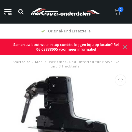
0
MENU
Original- und Ersatzteile
Samen uw boot weer in top conditie krijgen bij u op locatie? Bel
06-53838995 voor meer informatie!
Startseite
/
MerCruiser Ober- und Unterteil für Bravo 1,2
und 3 Heckteile