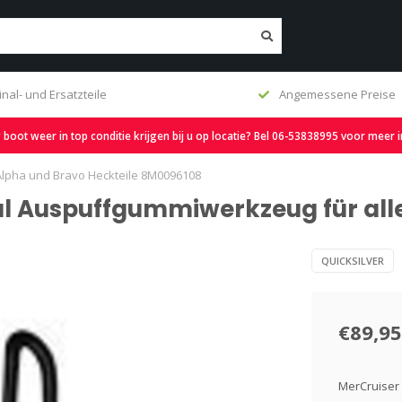
inal- und Ersatzteile
Angemessene Preise
oot weer in top conditie krijgen bij u op locatie? Bel 06-53838995 voor meer 
Alpha und Bravo Heckteile 8M0096108
nal Auspuffgummiwerkzeug für all
QUICKSILVER
€89,95
MerCruiser 