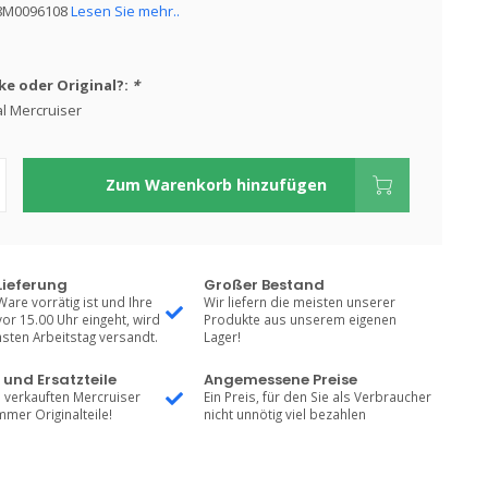
 8M0096108
Lesen Sie mehr..
e oder Original?:
*
al Mercruiser
Zum Warenkorb hinzufügen
Lieferung
Großer Bestand
Ware vorrätig ist und Ihre
Wir liefern die meisten unserer
vor 15.00 Uhr eingeht, wird
Produkte aus unserem eigenen
sten Arbeitstag versandt.
Lager!
 und Ersatzteile
Angemessene Preise
 verkauften Mercruiser
Ein Preis, für den Sie als Verbraucher
mmer Originalteile!
nicht unnötig viel bezahlen