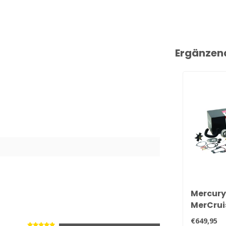
Ergänzen
Mercury
MerCrui
Stunde
€649,95