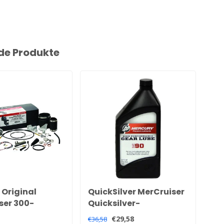
de Produkte
 Original
QuickSilver MerCruiser
Qui
ser 300-
Quicksilver-
de
n-
Hochleistungs-Hecköl
Se
€29,58
€24
€36,58