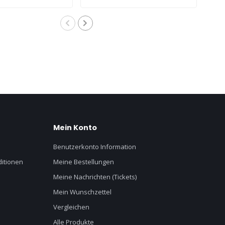
service-Kit
92-858064QB1
Kon
ne Generation
0147073
Mein Konto
Benutzerkonto Information
itionen
Meine Bestellungen
Meine Nachrichten (Tickets)
Mein Wunschzettel
Vergleichen
Alle Produkte