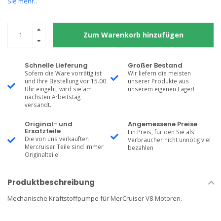
Sie mehr..
Zum Warenkorb hinzufügen
Schnelle Lieferung
Großer Bestand
Sofern die Ware vorrätig ist
Wir liefern die meisten
und Ihre Bestellung vor 15.00
unserer Produkte aus
Uhr eingeht, wird sie am
unserem eigenen Lager!
nächsten Arbeitstag
versandt.
Original- und
Angemessene Preise
Ersatzteile
Ein Preis, für den Sie als
Die von uns verkauften
Verbraucher nicht unnötig viel
Mercruiser Teile sind immer
bezahlen
Originalteile!
Produktbeschreibung
Mechanische Kraftstoffpumpe für MerCruiser V8-Motoren.