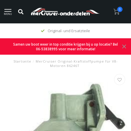
0
MENU
Original- und Ersatzteile
Samen uw boot weer in top conditie krijgen bij u op locatie? Bel
06-53838995 voor meer informatie!
Startseite
/
MerCruiser Original-Kraftstoffpumpe für V8-
Motoren 86246T