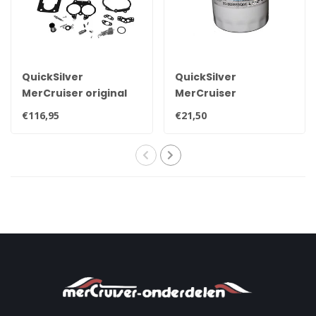
QuickSilver
QuickSilver
MerCruiser original
MerCruiser
Vergaser-
Kraftstoff- und
€116,95
€21,50
Reparatursatz
Wasserabscheiderfilter
Mercarb 3302-
35-802893Q01
804844002