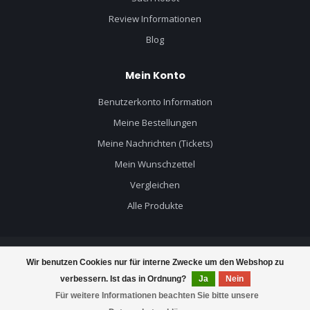
Review Informationen
Blog
Mein Konto
Benutzerkonto Information
Meine Bestellungen
Meine Nachrichten (Tickets)
Mein Wunschzettel
Vergleichen
Alle Produkte
Wir benutzen Cookies nur für interne Zwecke um den Webshop zu
© Copyright 2026 Mercruiser Teile - Powered by
Lightspeed
- Theme by
verbessern. Ist das in Ordnung?
Ja
Nein
Dyvelopment
Für weitere Informationen beachten Sie bitte unsere