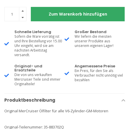
Zum Warenkorb hinzufügen
Schnelle Lieferung
Großer Bestand
Sofern die Ware vorrätig ist
Wir liefern die meisten
und Ihre Bestellung vor 15.00
unserer Produkte aus
Uhr eingeht, wird sie am
unserem eigenen Lager!
nächsten Arbeitstag
versandt.
Original- und
Angemessene Preise
Ersatzteile
Ein Preis, für den Sie als
Die von uns verkauften
Verbraucher nicht unnötig viel
Mercruiser Teile sind immer
bezahlen
Originalteile!
Produktbeschreibung
Original MerCruiser Ölfilter für alle V6-Zylinder-GM-Motoren
Original-Teilenummer: 35-883702Q