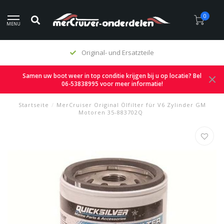
0
MENU
Original- und Ersatzteile
Samen uw boot weer in top conditie krijgen bij u op locatie? Bel
06-53838995 voor meer informatie!
Startseite
/
MerCruiser Original Ölfilter für V6 Zylinder GM
Motoren 35-883702Q