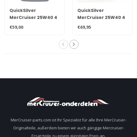
QuickSilver
QuickSilver
MerCruiser 25W40 4
MerCruiser 25W40 4
Liter original Werksöl
Liter original
€59,00
€69,95
für alle Motoren
synthetisches
8M0086224
Werksöl für alle
Motoren 92-
8M0086227
MerCruiser-parts.com ist Ihr Spezialist für alle Ihre MerCruiser-
Originalteile, außerdem bieten wir auch gängige Mercruiser-
Ersatzteile zu einem günstigen Preis an.