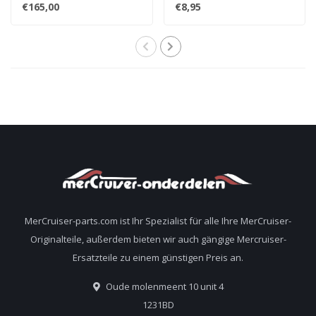
Wasserpumpe für 2,5
Ablassschraube 22-
€165,00
€8,95
und 3,0 Liter Motoren
806608A02 8M0119211
884727 46-8M0113733
MerCruiser-parts.com ist Ihr Spezialist für alle Ihre MerCruiser-
Originalteile, außerdem bieten wir auch gängige Mercruiser-
Ersatzteile zu einem günstigen Preis an.
Oude molenmeent 10 unit 4
1231BD