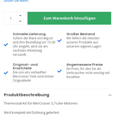
Lesen Sie mehr..
Zum Warenkorb hinzufügen
Schnelle Lieferung
Großer Bestand
Sofern die Ware vorrätig ist
Wir liefern die meisten
und Ihre Bestellung vor 15.00
unserer Produkte aus
Uhr eingeht, wird sie am
unserem eigenen Lager!
nächsten Arbeitstag
versandt.
Original- und
Angemessene Preise
Ersatzteile
Ein Preis, für den Sie als
Die von uns verkauften
Verbraucher nicht unnötig viel
Mercruiser Teile sind immer
bezahlen
Originalteile!
Produktbeschreibung
Thermostat-Kit für MerCruiser 3,7-Liter-Motoren.
Wird komplett mit Dichtung geliefert.