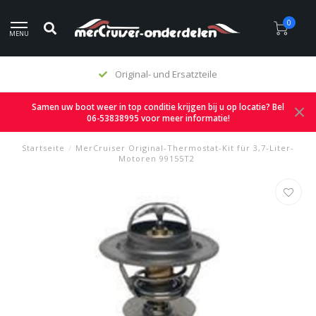
0
MENU
Original- und Ersatzteile
Samen uw boot weer in top conditie krijgen bij u op locatie? Bel
06-53838995 voor meer informatie!
Startseite
/
MerCruiser Original-Thermostat-Kit für 3,7-Liter-
Motoren 99155T2