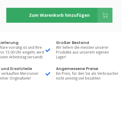
Zum Warenkorb hinzufügen
Lieferung
Großer Bestand
Ware vorrätig ist und Ihre
Wir liefern die meisten unserer
vor 15.00 Uhr eingeht, wird
Produkte aus unserem eigenen
sten Arbeitstag versandt.
Lager!
 und Ersatzteile
Angemessene Preise
 verkauften Mercruiser
Ein Preis, für den Sie als Verbraucher
mmer Originalteile!
nicht unnötig viel bezahlen