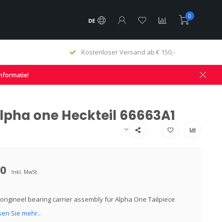
0
DE
Kostenloser Versand ab € 150,-
informatie!
Alpha one Heckteil 66663A1
00
Inkl. MwSt.
origineel bearing carrier assembly für Alpha One Tailpiece
sen Sie mehr..