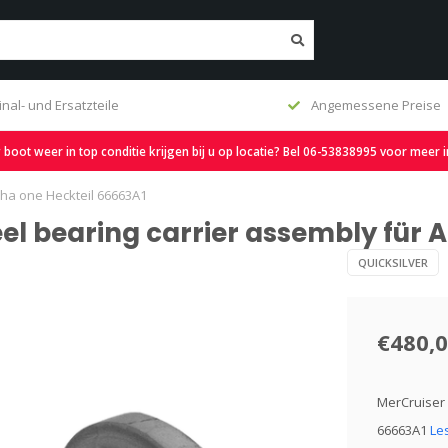
inal- und Ersatzteile
Angemessene Preise
oot weer in top conditie krijgen bij u op locatie? Bel 06-53838995 voor meer 
pha one Heckteil 66663A1
eel bearing carrier assembly für 
QUICKSILVER
€480,
MerCruiser 
66663A1
Le