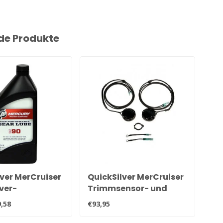
de Produkte
ver MerCruiser
QuickSilver MerCruiser
Qu
ver-
Trimmsensor- und
Di
stungs-Hecköl
Gebersatz für alle
Al
,58
€93,95
€14
064QB1
Alpha und Bravo
Au
Heckteile 805320A03