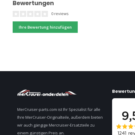
Bewertungen
0 reviews
Ihre Bewertung hinzufügen
Bewertu
MerCruiser-parts.com ist Ihr Spezialist für alle
Ihre MerCruiser-Originalteile, außerdem bieten
wir auch gängige Mercruiser-Ersatzteile zu
einem günstigen Preis an.