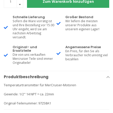
Zum Warenkorb hinzufügen
Schnelle Lieferung
Großer Bestand
Sofern die Ware vorrätig ist
Wir liefern die meisten
und Ihre Bestellung vor 15.00
unserer Produkte aus
Uhr eingeht, wird sie am
unserem eigenen Lager!
nächsten Arbeitstag
versandt.
Original- und
Angemessene Preise
Ersatzteile
Ein Preis, für den Sie als
Die von uns verkauften
Verbraucher nicht unnötig viel
Mercruiser Teile sind immer
bezahlen
Originalteile!
Produktbeschreibung
Temperaturtransmitter für MerCruiser-Motoren
Gewinde: 1/2" 14 NPT = ca. 22mm
Original-Teilenummer: 97258A1