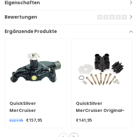
Eigenschaften
Bewertungen
Ergänzende Produkte
QuickSilver
QuickSilver
MerCruiser
MerCruiser Original-
Wasserpumpe für V6
Impeller-Kit mit
€157,95
€141,95
€227,95
und V8 Motoren
Pumpengehäuse für
8M0113734, 850399 1
Bravo-Heckteil 46-