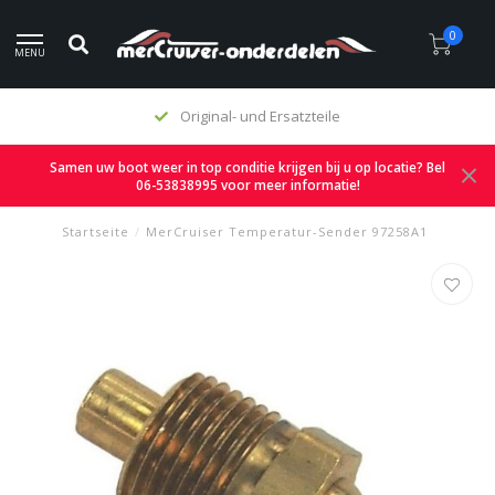
0
MENU
Original- und Ersatzteile
Samen uw boot weer in top conditie krijgen bij u op locatie? Bel
06-53838995 voor meer informatie!
Startseite
/
MerCruiser Temperatur-Sender 97258A1