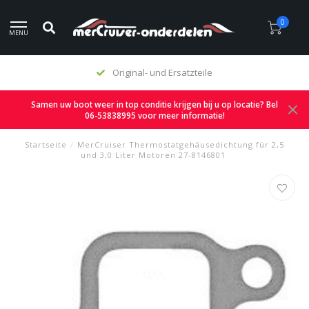
0
MENU
Original- und Ersatzteile
Samen uw boot weer in top conditie krijgen bij u op locatie? Bel
06-53838995 voor meer informatie!
Startseite
/
MerCruiser Thermostatgehäusedichtung für 2,5
und 3,0 Liter Motoren 27-8146801