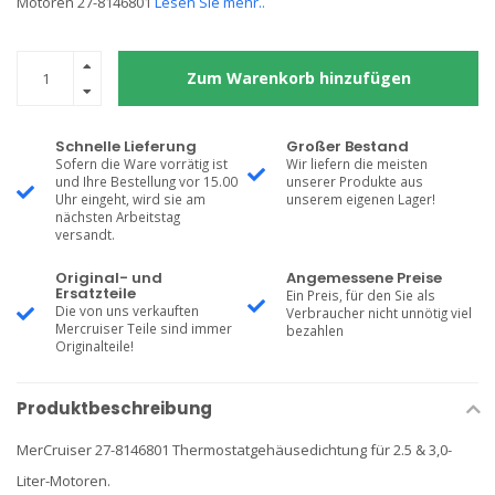
Motoren 27-8146801
Lesen Sie mehr..
Zum Warenkorb hinzufügen
Schnelle Lieferung
Großer Bestand
Sofern die Ware vorrätig ist
Wir liefern die meisten
und Ihre Bestellung vor 15.00
unserer Produkte aus
Uhr eingeht, wird sie am
unserem eigenen Lager!
nächsten Arbeitstag
versandt.
Original- und
Angemessene Preise
Ersatzteile
Ein Preis, für den Sie als
Die von uns verkauften
Verbraucher nicht unnötig viel
Mercruiser Teile sind immer
bezahlen
Originalteile!
Produktbeschreibung
MerCruiser 27-8146801 Thermostatgehäusedichtung für 2.5 & 3,0-
Liter-Motoren.