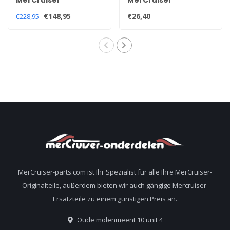
Kopfdichtungssatz
Ventildeckeldichtung
€148,95
€26,40
€228,95
für 2,5 und 3,0 Liter
für 2,5 und 3,0 Liter
Motoren
Motoren 27-851040
MerCruiser-parts.com ist Ihr Spezialist für alle Ihre MerCruiser-
Originalteile, außerdem bieten wir auch gängige Mercruiser-
Ersatzteile zu einem günstigen Preis an.
Oude molenmeent 10 unit 4