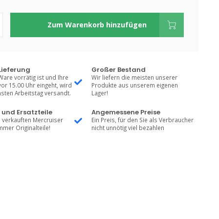
Zum Warenkorb hinzufügen
Lieferung
Großer Bestand
Ware vorrätig ist und Ihre
Wir liefern die meisten unserer
vor 15.00 Uhr eingeht, wird
Produkte aus unserem eigenen
sten Arbeitstag versandt.
Lager!
 und Ersatzteile
Angemessene Preise
 verkauften Mercruiser
Ein Preis, für den Sie als Verbraucher
mmer Originalteile!
nicht unnötig viel bezahlen