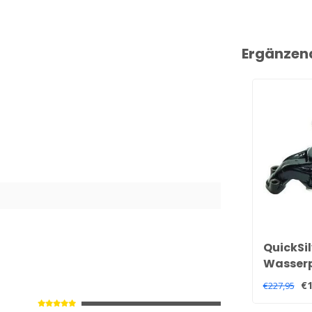
Ergänzen
QuickSil
Wasserp
und V8 
€1
€227,95
8M01137