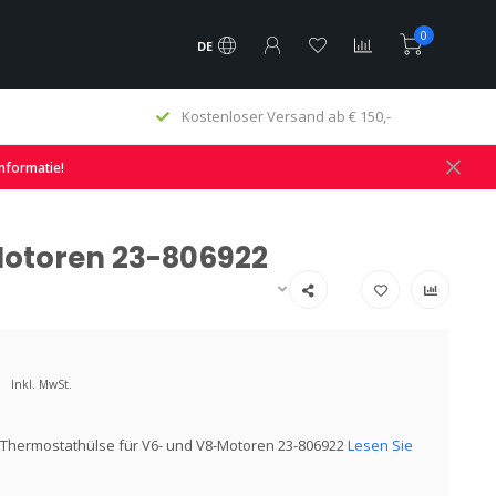
0
DE
Kostenloser Versand ab € 150,-
informatie!
Motoren 23-806922
Inkl. MwSt.
 Thermostathülse für V6- und V8-Motoren 23-806922
Lesen Sie