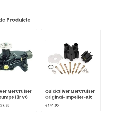
de Produkte
ver MerCruiser
QuickSilver MerCruiser
Qu
umpe für V6
Original-Impeller-Kit
Si
Motoren
mit Pumpengehäuse
22
57,95
€141,95
€8,
34, 850399 1
für Bravo-Heckteil 46-
8M
807151A14