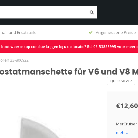
inal- und Ersatzteile
Angemessene Preise
oot weer in top conditie krijgen bij u op locatie? Bel 06-53838995 voor meer 
toren 23-806922
mostatmanschette für V6 und V8 
QUICKSILVER
€12,60
MerCruiser
mehr..