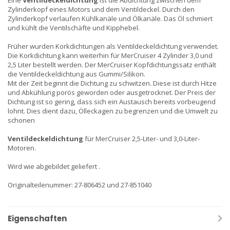
Eine
Ventildeckeldichtung
ist die Abdichtung zwischen dem
Zylinderkopf eines Motors und dem Ventildeckel. Durch den
Zylinderkopf verlaufen Kühlkanäle und Ölkanäle. Das Öl schmiert
und kühlt die Ventilschäfte und Kipphebel.
Früher wurden Korkdichtungen als Ventildeckeldichtung verwendet.
Die Korkdichtung kann weiterhin für MerCruiser 4 Zylinder 3,0 und
2,5 Liter bestellt werden. Der MerCruiser Kopfdichtungssatz enthält
die Ventildeckeldichtung aus Gummi/Silikon.
Mit der Zeit beginnt die Dichtung zu schwitzen. Diese ist durch Hitze
und Abkühlung porös geworden oder ausgetrocknet. Der Preis der
Dichtung ist so gering, dass sich ein Austausch bereits vorbeugend
lohnt. Dies dient dazu, Ölleckagen zu begrenzen und die Umwelt zu
schonen
Ventildeckeldichtung
für MerCruiser 2,5-Liter- und 3,0-Liter-
Motoren.
Wird wie abgebildet geliefert .
Originalteilenummer: 27-806452 und 27-851040
Eigenschaften