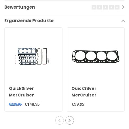
Bewertungen
Ergänzende Produkte
QuickSilver
QuickSilver
MerCruiser
MerCruiser
Kopfdichtungssatz
Kopfdichtung für 2,5
€148,95
€99,95
€228,95
für 2,5 und 3,0 Liter
und 3,0 Liter Motoren
Motoren
27-52364