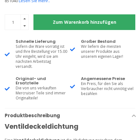
851040
Lesen Sie mehr..
Zum Warenkorb hinzufügen
Schnelle Lieferung
Großer Bestand
Sofern die Ware vorrätig ist
Wir liefern die meisten
und Ihre Bestellung vor 15.00
unserer Produkte aus
Uhr eingeht, wird sie am
unserem eigenen Lager!
nächsten Arbeitstag
versandt.
Original- und
Angemessene Preise
Ersatzteile
Ein Preis, für den Sie als
Die von uns verkauften
Verbraucher nicht unnötig viel
Mercruiser Teile sind immer
bezahlen
Originalteile!
Produktbeschreibung
Ventildeckeldichtung