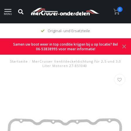
0
MENU
Original- und Ersatzteile
Samen uw boot weer in top conditie krijgen bij u op locatie? Bel
06-53838995 voor meer informatie!
Startseite
/
MerCruiser Ventildeckeldichtung für 2,5 und 3,0
Liter Motoren 27-851040