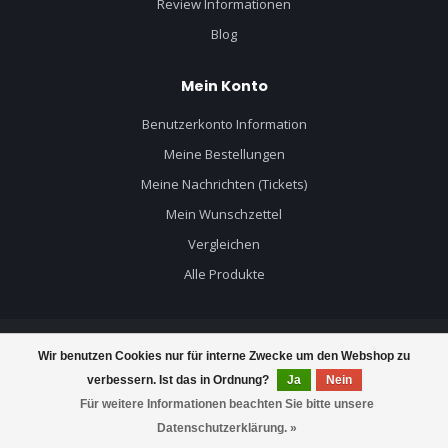
Review Informationen
Blog
Mein Konto
Benutzerkonto Information
Meine Bestellungen
Meine Nachrichten (Tickets)
Mein Wunschzettel
Vergleichen
Alle Produkte
Wir benutzen Cookies nur für interne Zwecke um den Webshop zu
© Copyright 2026 Mercruiser Teile - Powered by
Lightspeed
- Theme by
verbessern. Ist das in Ordnung?
Ja
Nein
Dyvelopment
Für weitere Informationen beachten Sie bitte unsere
Datenschutzerklärung. »