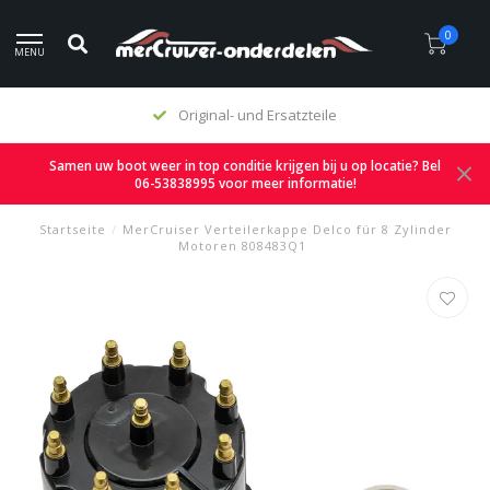
0
MENU
Original- und Ersatzteile
Samen uw boot weer in top conditie krijgen bij u op locatie? Bel
06-53838995 voor meer informatie!
Startseite
/
MerCruiser Verteilerkappe Delco für 8 Zylinder
Motoren 808483Q1