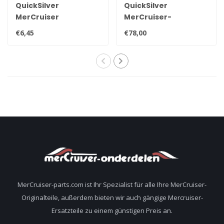
QuickSilver
QuickSilver
MerCruiser
MerCruiser-
Zündkerze NGK
Zündspule für
€6,45
€78,00
BPR6EFS 33-816336Q
Kontaktpunktzündung
898253T24
MerCruiser-parts.com ist Ihr Spezialist für alle Ihre MerCruiser-
Originalteile, außerdem bieten wir auch gängige Mercruiser-
Ersatzteile zu einem günstigen Preis an.