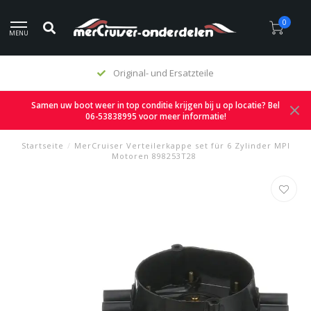
0
MENU
Original- und Ersatzteile
Samen uw boot weer in top conditie krijgen bij u op locatie? Bel
06-53838995 voor meer informatie!
Startseite
/
MerCruiser Verteilerkappe set für 6 Zylinder MPI
Motoren 898253T28