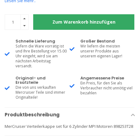
Lesen Sie mehr..
Zum Warenkorb hinzufügen
Schnelle Lieferung
Großer Bestand
Sofern die Ware vorrätig ist
Wir liefern die meisten
und Ihre Bestellung vor 15.00
unserer Produkte aus
Uhr eingeht, wird sie am
unserem eigenen Lager!
nächsten Arbeitstag
versandt.
Original- und
Angemessene Preise
Ersatzteile
Ein Preis, für den Sie als
Die von uns verkauften
Verbraucher nicht unnötig viel
Mercruiser Teile sind immer
bezahlen
Originalteile!
Produktbeschreibung
MerCruiser Verteilerkappe set für 6 Zylinder MPI Motoren 898253T28