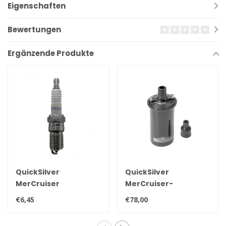
Eigenschaften
Bewertungen
Ergänzende Produkte
QuickSilver
QuickSilver
MerCruiser
MerCruiser-
Zündkerze NGK
Zündspule für
€6,45
€78,00
BPR6EFS 33-816336Q
Kontaktpunktzündung
898253T24