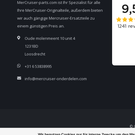
MerCruiser-parts.com ist Ihr Spezialist für alle
Ihre MerCruiser-Originalteile, außerdem bieten
wir auch gängige Mercruiser-Ersatzteile zu
einem günstigen Preis an.
Oude molenmeent 10 unit 4
1231BD
Loosdrecht
+31 6 53838995
info@mercruiser-onderdelen.com
© C
Wir benutzen Cookies nur für interne Zwecke um den We