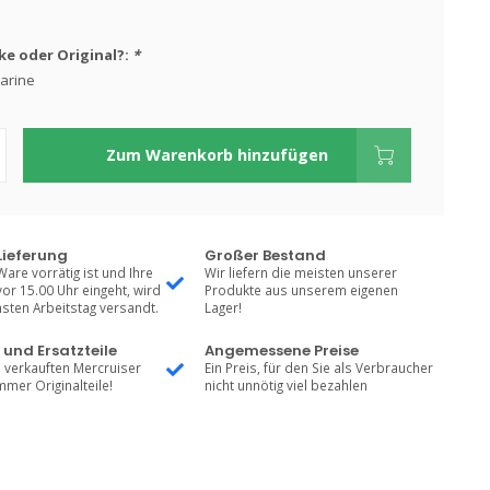
e oder Original?:
*
arine
Zum Warenkorb hinzufügen
Lieferung
Großer Bestand
Ware vorrätig ist und Ihre
Wir liefern die meisten unserer
vor 15.00 Uhr eingeht, wird
Produkte aus unserem eigenen
sten Arbeitstag versandt.
Lager!
 und Ersatzteile
Angemessene Preise
 verkauften Mercruiser
Ein Preis, für den Sie als Verbraucher
mmer Originalteile!
nicht unnötig viel bezahlen