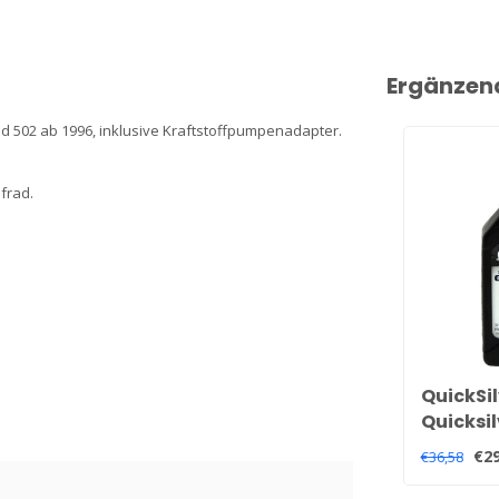
Ergänzen
 502 ab 1996, inklusive Kraftstoffpumpenadapter.
frad.
QuickSil
Quicksil
Hochlei
€29
€36,58
92-858