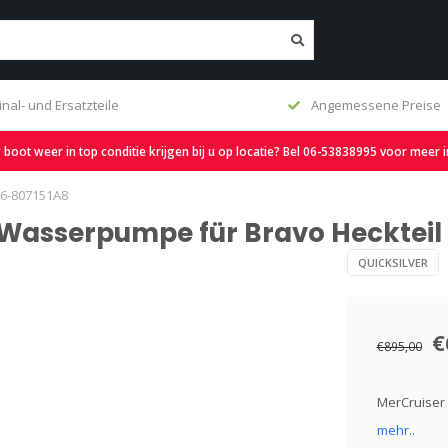
inal- und Ersatzteile
Angemessene Preise
oot weer in top conditie krijgen bij u op locatie? Bel 06-53838995 voor meer 
46-807151A8
a Wasserpumpe für Bravo Heckteil
QUICKSILVER
€
€895,00
MerCruiser
mehr..