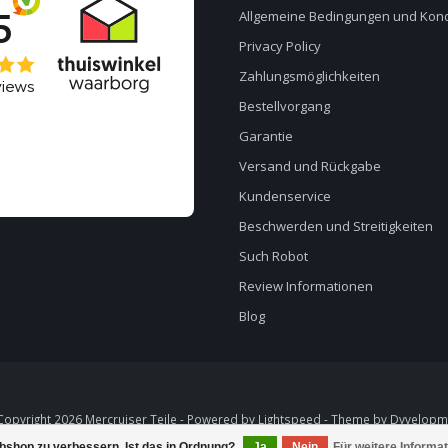
Allgemeine Bedingungen und Kond
Privacy Policy
Zahlungsmöglichkeiten
Bestellvorgang
Garantie
Versand und Rückgabe
Kundenservice
Beschwerden und Streitigkeiten
Such Robot
Review Informationen
Blog
opyright 2026 Mercruiser Teile - Powered by
Lightspeed
- Theme by
Dyvelopm
bshop zu verbessern. Ist das in Ordnung?
Ja
Nein
Für weitere Informa