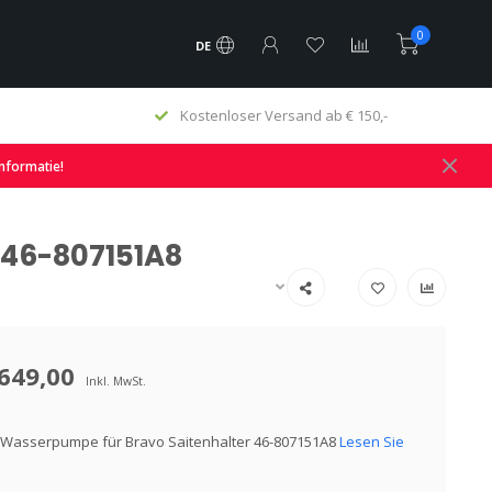
0
DE
Kostenloser Versand ab € 150,-
informatie!
 46-807151A8
649,00
Inkl. MwSt.
 Wasserpumpe für Bravo Saitenhalter 46-807151A8
Lesen Sie