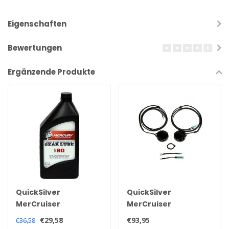
Eigenschaften
Bewertungen
Ergänzende Produkte
QuickSilver
QuickSilver
MerCruiser
MerCruiser
Quicksilver-
Trimmsensor- und
€29,58
€93,95
€36,58
Hochleistungs-
Gebersatz für alle