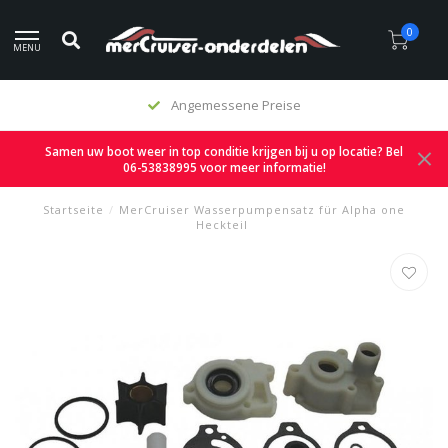
0
MENU
Angemessene Preise
Samen uw boot weer in top conditie krijgen bij u op locatie? Bel
06-53838995 voor meer informatie!
Startseite
/
MerCruiser Wasserpumpensatz für Alpha one
Heckteil