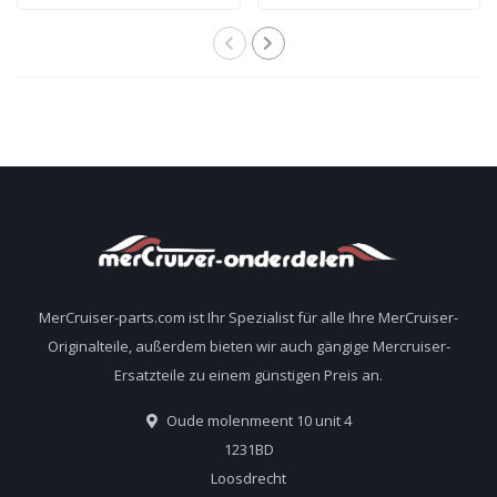
Hecköl 92-858064QB1
Alpha und Bravo
Heckteile 805320A03
MerCruiser-parts.com ist Ihr Spezialist für alle Ihre MerCruiser-
Originalteile, außerdem bieten wir auch gängige Mercruiser-
Ersatzteile zu einem günstigen Preis an.
Oude molenmeent 10 unit 4
1231BD
Loosdrecht