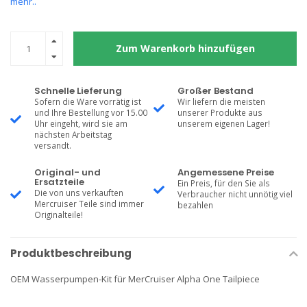
mehr..
Zum Warenkorb hinzufügen
Schnelle Lieferung
Großer Bestand
Sofern die Ware vorrätig ist
Wir liefern die meisten
und Ihre Bestellung vor 15.00
unserer Produkte aus
Uhr eingeht, wird sie am
unserem eigenen Lager!
nächsten Arbeitstag
versandt.
Original- und
Angemessene Preise
Ersatzteile
Ein Preis, für den Sie als
Die von uns verkauften
Verbraucher nicht unnötig viel
Mercruiser Teile sind immer
bezahlen
Originalteile!
Produktbeschreibung
OEM Wasserpumpen-Kit für MerCruiser Alpha One Tailpiece