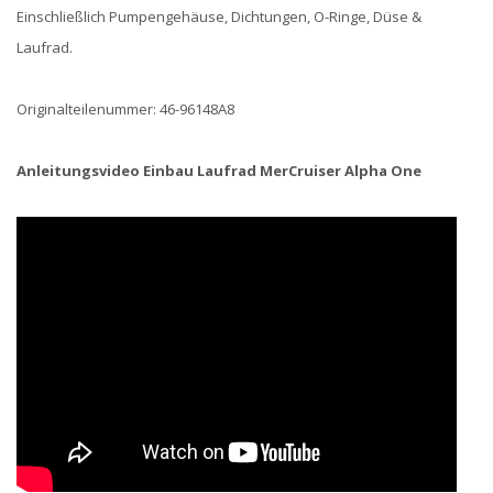
Einschließlich Pumpengehäuse, Dichtungen, O-Ringe, Düse &
Laufrad.
Originalteilenummer: 46-96148A8
Anleitungsvideo Einbau Laufrad MerCruiser Alpha One