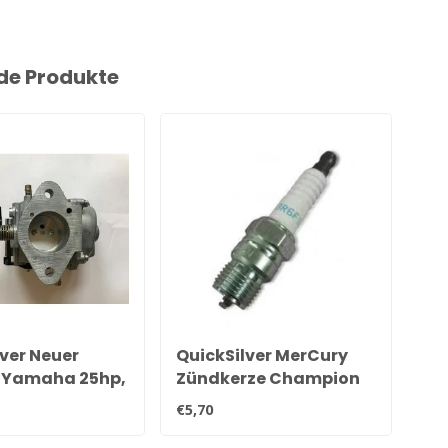
de Produkte
ver Neuer
QuickSilver MerCury
Qu
l Yamaha 25hp,
Zündkerze Champion
Or
5hp & 40hp
QL78YC
28
€5,70
€27
r