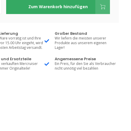
Zum Warenkorb hinzufügen
Lieferung
Großer Bestand
Ware vorrätig ist und Ihre
Wir liefern die meisten unserer
vor 15.00 Uhr eingeht, wird
Produkte aus unserem eigenen
sten Arbeitstag versandt.
Lager!
 und Ersatzteile
Angemessene Preise
 verkauften Mercruiser
Ein Preis, für den Sie als Verbraucher
mmer Originalteile!
nicht unnötig viel bezahlen