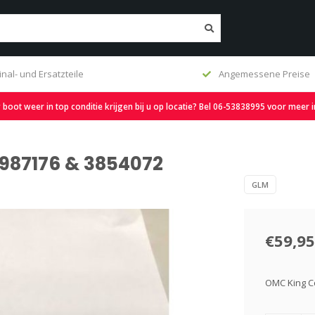
inal- und Ersatzteile
Angemessene Preise
oot weer in top conditie krijgen bij u op locatie? Bel 06-53838995 voor meer 
987176 & 3854072
GLM
€59,95
OMC King C