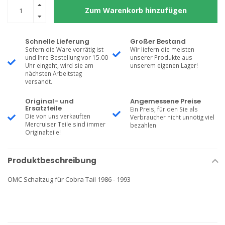
Zum Warenkorb hinzufügen
Schnelle Lieferung
Großer Bestand
Sofern die Ware vorrätig ist
Wir liefern die meisten
und Ihre Bestellung vor 15.00
unserer Produkte aus
Uhr eingeht, wird sie am
unserem eigenen Lager!
nächsten Arbeitstag
versandt.
Original- und
Angemessene Preise
Ersatzteile
Ein Preis, für den Sie als
Die von uns verkauften
Verbraucher nicht unnötig viel
Mercruiser Teile sind immer
bezahlen
Originalteile!
Produktbeschreibung
OMC Schaltzug für Cobra Tail 1986 - 1993