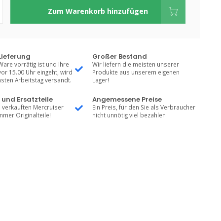
Zum Warenkorb hinzufügen
Lieferung
Großer Bestand
Ware vorrätig ist und Ihre
Wir liefern die meisten unserer
vor 15.00 Uhr eingeht, wird
Produkte aus unserem eigenen
sten Arbeitstag versandt.
Lager!
 und Ersatzteile
Angemessene Preise
 verkauften Mercruiser
Ein Preis, für den Sie als Verbraucher
mmer Originalteile!
nicht unnötig viel bezahlen