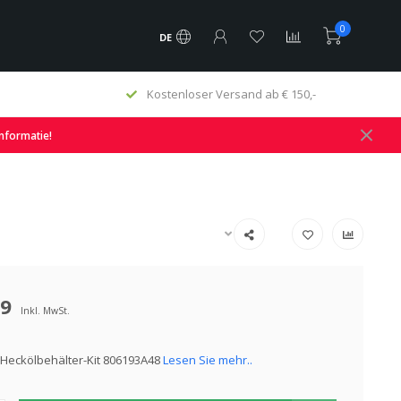
0
DE
Kostenloser Versand ab € 150,-
informatie!
49
Inkl. MwSt.
Heckölbehälter-Kit 806193A48
Lesen Sie mehr..