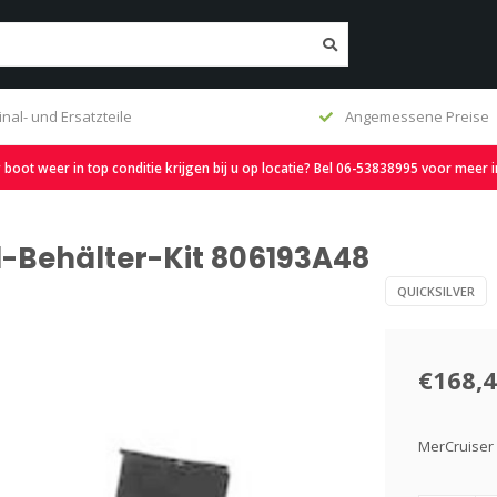
inal- und Ersatzteile
Angemessene Preise
oot weer in top conditie krijgen bij u op locatie? Bel 06-53838995 voor meer 
l-Behälter-Kit 806193A48
QUICKSILVER
€168,
MerCruiser 