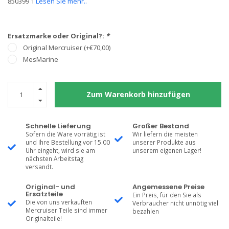
850399 1
Lesen Sie mehr..
Ersatzmarke oder Original?:
*
Original Mercruiser (+€70,00)
MesMarine
Zum Warenkorb hinzufügen
Schnelle Lieferung
Großer Bestand
Sofern die Ware vorrätig ist
Wir liefern die meisten
und Ihre Bestellung vor 15.00
unserer Produkte aus
Uhr eingeht, wird sie am
unserem eigenen Lager!
nächsten Arbeitstag
versandt.
Original- und
Angemessene Preise
Ersatzteile
Ein Preis, für den Sie als
Die von uns verkauften
Verbraucher nicht unnötig viel
Mercruiser Teile sind immer
bezahlen
Originalteile!