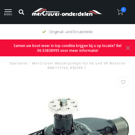
0
MENU
Original- und Ersatzteile
Samen uw boot weer in top conditie krijgen bij u op locatie? Bel
06-53838995 voor meer informatie!
Startseite
/
MerCruiser Wasserpumpe für V6 und V8 Motoren
8M0113734, 850399 1