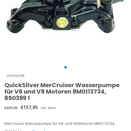
QUICKSILVER
QuickSilver MerCruiser Wasserpumpe
für V6 und V8 Motoren 8M0113734,
850399 1
€157,95
€227,95
Inkl. MwSt.
MerCruiser Wasserpumpe für V6- und V8-Motoren 8M0113734,