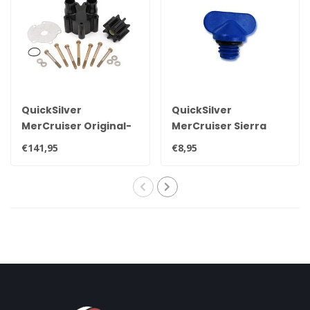
QuickSilver
QuickSilver
MerCruiser Original-
MerCruiser Sierra
Impeller-Kit mit
Ablassschraube 22-
€141,95
€8,95
Pumpengehäuse für
806608A02 8M0119211
Bravo-Heckteil 46-
807151A14