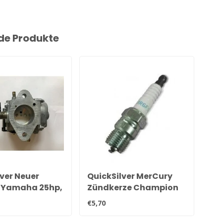
de Produkte
ver Neuer
QuickSilver MerCury
Qu
l Yamaha 25hp,
Zündkerze Champion
Or
5hp & 40hp
QL78YC
28
€5,70
€27
r