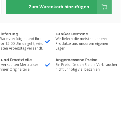
Zum Warenkorb hinzufügen
Lieferung
Großer Bestand
Ware vorrätig ist und Ihre
Wir liefern die meisten unserer
vor 15.00 Uhr eingeht, wird
Produkte aus unserem eigenen
sten Arbeitstag versandt.
Lager!
 und Ersatzteile
Angemessene Preise
 verkauften Mercruiser
Ein Preis, für den Sie als Verbraucher
mmer Originalteile!
nicht unnötig viel bezahlen