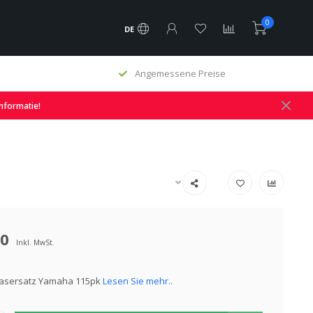
0
DE
e
Angemessene Preise
informatie!
00
Inkl. MwSt.
asersatz Yamaha 115pk
Lesen Sie mehr..