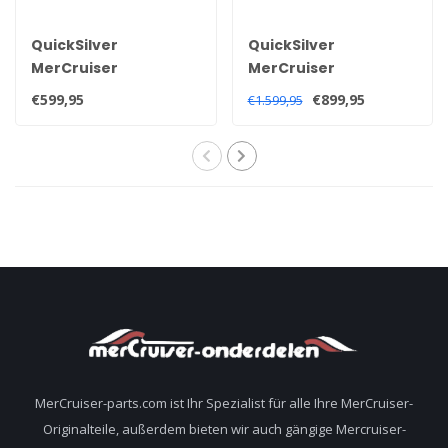
QuickSilver
QuickSilver
MerCruiser
MerCruiser
Auspuffkrümmer für
Auspuffkrümmer für
€599,95
€899,95
€1.599,95
3.0 Liter 181 CID 140HP
3,0 Liter Motoren
1990+ Motoren
1968-1982 96705A1
860235A03
MerCruiser-parts.com ist Ihr Spezialist für alle Ihre MerCruiser-
Originalteile, außerdem bieten wir auch gängige Mercruiser-