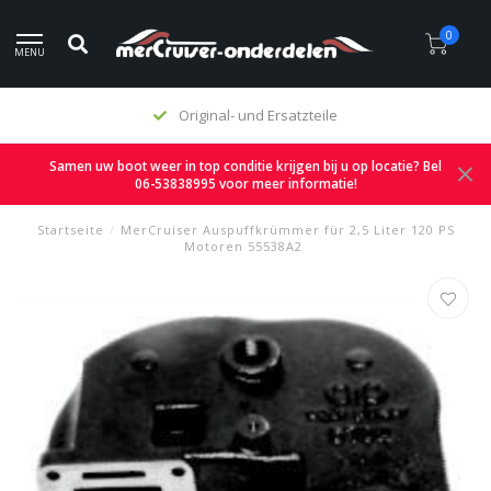
0
MENU
Original- und Ersatzteile
Samen uw boot weer in top conditie krijgen bij u op locatie? Bel
06-53838995 voor meer informatie!
Startseite
/
MerCruiser Auspuffkrümmer für 2,5 Liter 120 PS
Motoren 55538A2