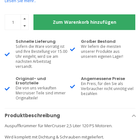
Lesen Sie mehr..
Zum Warenkorb hinzufügen
Schnelle Lieferung
Großer Bestand
Sofern die Ware vorrätig ist
Wir liefern die meisten
und Ihre Bestellung vor 15.00
unserer Produkte aus
Uhr eingeht, wird sie am
unserem eigenen Lager!
nächsten Arbeitstag
versandt.
Original- und
Angemessene Preise
Ersatzteile
Ein Preis, für den Sie als
Die von uns verkauften
Verbraucher nicht unnötig viel
Mercruiser Teile sind immer
bezahlen
Originalteile!
Produktbeschreibung
Auspuffkrümmer für MerCruiser 2,5 Liter 120 PS Motoren.
Wird komplett mit Dichtung & Schrauben mitgeliefert.