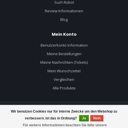
Such Robot
Review Informationen
Blog
Mein Konto
Benutzerkonto Information
Meine Bestellungen
Meine Nachrichten (Tickets)
Mein Wunschzettel
Vergleichen
Alle Produkte
Wir benutzen Cookies nur für interne Zwecke um den Webshop zu
© Copyright 2026 Mercruiser Teile - Powered by
Lightspeed
- Theme by
verbessern. Ist das in Ordnung?
Ja
Nein
Dyvelopment
Für weitere Informationen beachten Sie bitte unsere